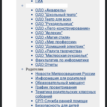
ГИА
Внеурочная деятельность
ОДО «Акварель»
ОДО “Школьный театр”
ОДО Театр для всех
ОДО “Рукодельница”
ОДО «Лего-конструирование»
ОДО “Арлекин”
ОДО «Магия стиля»
ОДО «Мир профессии»
ОДО “Домашний электрик”
ОДО «Радуга творчества»
ОДО “Мастерская рукоделья”
Факультатив по информатике
ОДО Отчеты
Родителям
Новости Мипросвещения России
Информация для родителей
Образовательный маршрут
График проветривания
Тематика родительских классных
собраний
СРП-Служба ранней помощи
Безопасность для детей