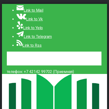
Link to Mail
Link to Vk
Link to Yelp
Link to Telegram
Link to Rss
Сведения об образовательной организации
Контакты
Вход
телефон: +7 42142 99702 (Приемная)