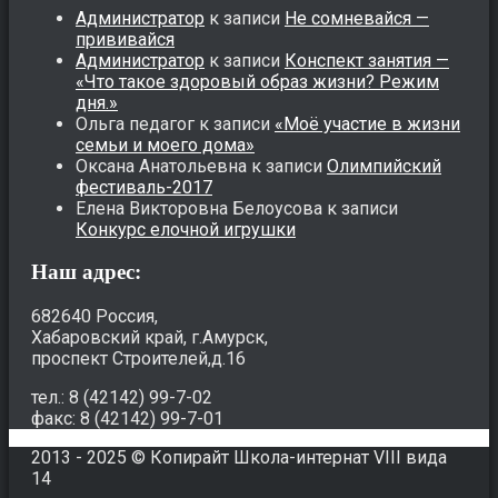
Администратор
к записи
Не сомневайся —
прививайся
Администратор
к записи
Конспект занятия —
«Что такое здоровый образ жизни? Режим
дня.»
Ольга педагог
к записи
«Моё участие в жизни
семьи и моего дома»
Оксана Анатольевна
к записи
Олимпийский
фестиваль-2017
Елена Викторовна Белоусова
к записи
Конкурс елочной игрушки
Наш адрес:
682640 Россия,
Хабаровский край, г.Амурск,
проспект Строителей,д.16
тел.: 8 (42142) 99-7-02
факс: 8 (42142) 99-7-01
2013 - 2025 © Копирайт Школа-интернат VIII вида
14