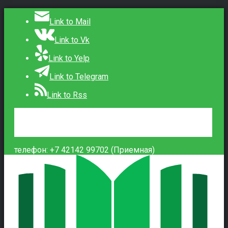
Link to Mail
Link to Vk
Link to Yelp
Link to Telegram
Link to Rss
Сведения об образовательной организации
Контакты
Вход
телефон: +7 42142 99702 (Приемная)