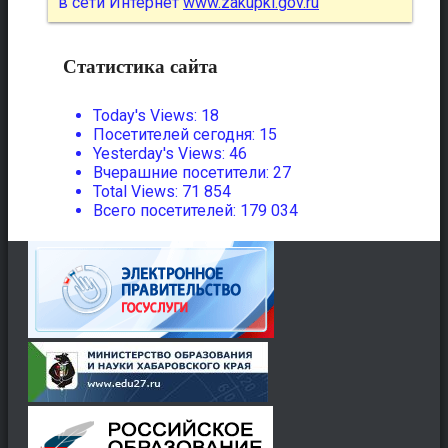
в сети Интернет
www.zakupki.gov.ru
Статистика сайта
Today's Views:
18
Посетителей сегодня:
15
Yesterday's Views:
46
Вчерашние посетители:
27
Total Views:
71 854
Всего посетителей:
179 034