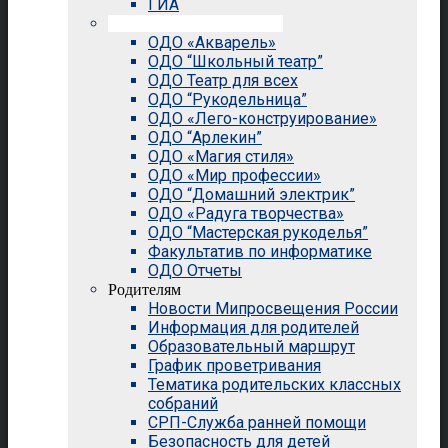
ГИА
Внеурочная деятельность
ОДО «Акварель»
ОДО “Школьный театр”
ОДО Театр для всех
ОДО “Рукодельница”
ОДО «Лего-конструирование»
ОДО “Арлекин”
ОДО «Магия стиля»
ОДО «Мир профессии»
ОДО “Домашний электрик”
ОДО «Радуга творчества»
ОДО “Мастерская рукоделья”
Факультатив по информатике
ОДО Отчеты
Родителям
Новости Мипросвещения России
Информация для родителей
Образовательный маршрут
График проветривания
Тематика родительских классных
собраний
СРП-Служба ранней помощи
Безопасность для детей