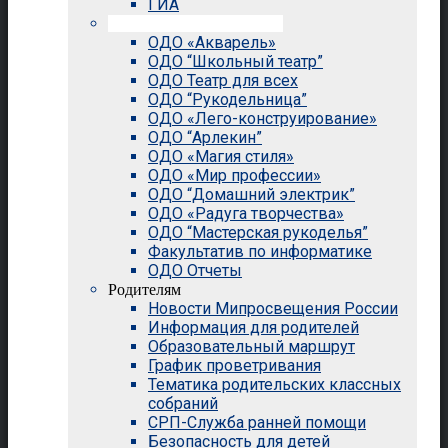
ГИА
Внеурочная деятельность
ОДО «Акварель»
ОДО “Школьный театр”
ОДО Театр для всех
ОДО “Рукодельница”
ОДО «Лего-конструирование»
ОДО “Арлекин”
ОДО «Магия стиля»
ОДО «Мир профессии»
ОДО “Домашний электрик”
ОДО «Радуга творчества»
ОДО “Мастерская рукоделья”
Факультатив по информатике
ОДО Отчеты
Родителям
Новости Мипросвещения России
Информация для родителей
Образовательный маршрут
График проветривания
Тематика родительских классных
собраний
СРП-Служба ранней помощи
Безопасность для детей