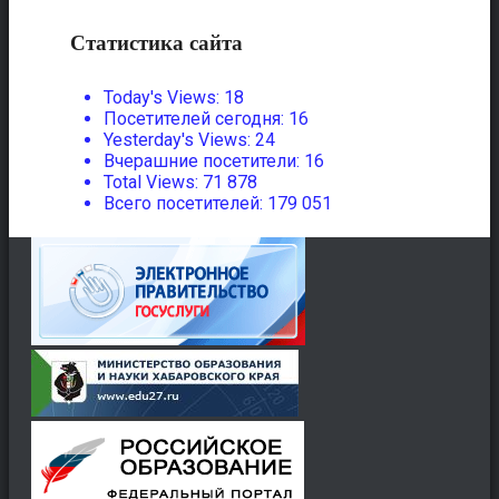
Статистика сайта
Today's Views:
18
Посетителей сегодня:
16
Yesterday's Views:
24
Вчерашние посетители:
16
Total Views:
71 878
Всего посетителей:
179 051