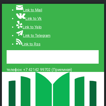
Link to Mail
Link to Vk
Link to Yelp
Link to Telegram
Link to Rss
Сведения об образовательной организации
Контакты
Вход
телефон: +7 42142 99702 (Приемная)