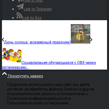
Link to Yelp
Link to Telegram
Link to Rss
День солнца -всемирный праздник!
Социализация обучающихся с ОВЗ через
организацию...
Прокрутить наверх
Продолжая использовать наш сайт, вы даете
согласие на обработку файлов Cookies и других
пользовательских данных, в соответствии с
Политикой конфиденциальности и
Пользовательским соглашением