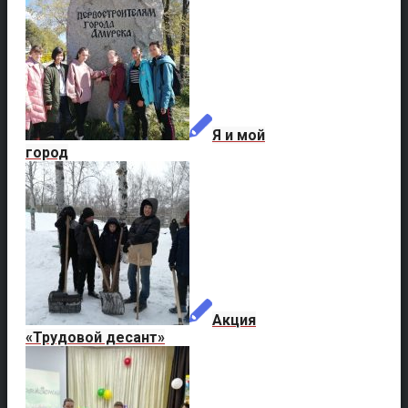
Я и мой
город
Акция
«Трудовой десант»