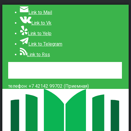
Link to Mail
Link to Vk
Link to Yelp
Link to Telegram
Link to Rss
Сведения об образовательной организации
Контакты
Вход
телефон: +7 42142 99702 (Приемная)