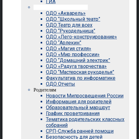
ГИА
Внеурочная деятельность
ОДО «Акварель»
ОДО “Школьный театр”
ОДО Театр для всех
ОДО “Рукодельница”
ОДО «Лего-конструирование»
ОДО “Арлекин”
ОДО «Магия стиля»
ОДО «Мир профессии»
ОДО “Домашний электрик”
ОДО «Радуга творчества»
ОДО “Мастерская рукоделья”
Факультатив по информатике
ОДО Отчеты
Родителям
Новости Мипросвещения России
Информация для родителей
Образовательный маршрут
График проветривания
Тематика родительских классных
собраний
СРП-Служба ранней помощи
Безопасность для детей