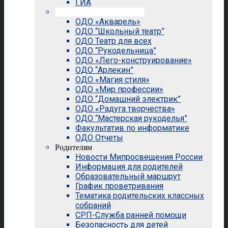
ГИА
Внеурочная деятельность
ОДО «Акварель»
ОДО “Школьный театр”
ОДО Театр для всех
ОДО “Рукодельница”
ОДО «Лего-конструирование»
ОДО “Арлекин”
ОДО «Магия стиля»
ОДО «Мир профессии»
ОДО “Домашний электрик”
ОДО «Радуга творчества»
ОДО “Мастерская рукоделья”
Факультатив по информатике
ОДО Отчеты
Родителям
Новости Мипросвещения России
Информация для родителей
Образовательный маршрут
График проветривания
Тематика родительских классных
собраний
СРП-Служба ранней помощи
Безопасность для детей