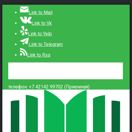
Link to Mail
Link to Vk
Link to Yelp
Link to Telegram
Link to Rss
Сведения об образовательной организации
Контакты
Вход
телефон: +7 42142 99702 (Приемная)