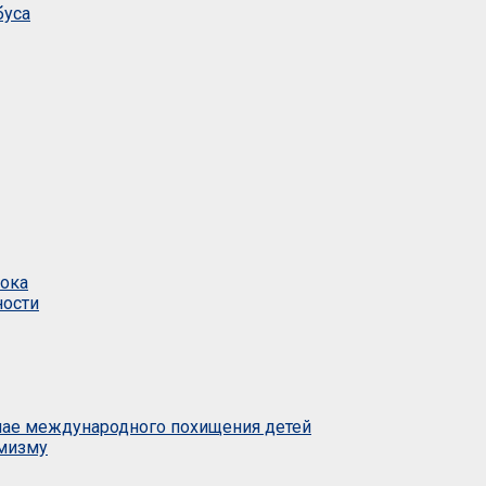
буса
тока
ности
учае международного похищения детей
емизму