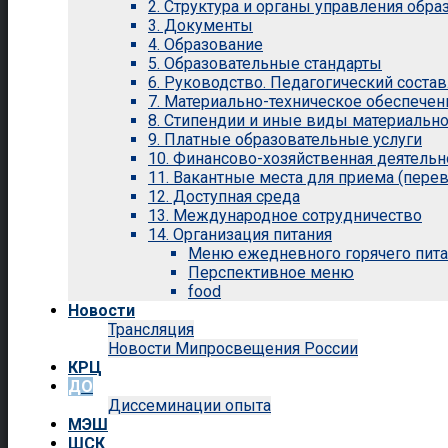
2. Структура и органы управления обр
3. Документы
4. Образование
5. Образовательные стандарты
6. Руководство. Педагогический состав
7. Материально-техническое обеспечен
8. Стипендии и иные виды материальн
9. Платные образовательные услуги
10. Финансово-хозяйственная деятельн
11. Вакантные места для приема (перев
12. Доступная среда
13. Международное сотрудничество
14. Организация питания
Меню ежедневного горячего пит
Перспективное меню
food
Новости
Трансляция
Новости Мипросвещения России
КРЦ
ДО
Диссеминации опыта
МЭШ
ШСК