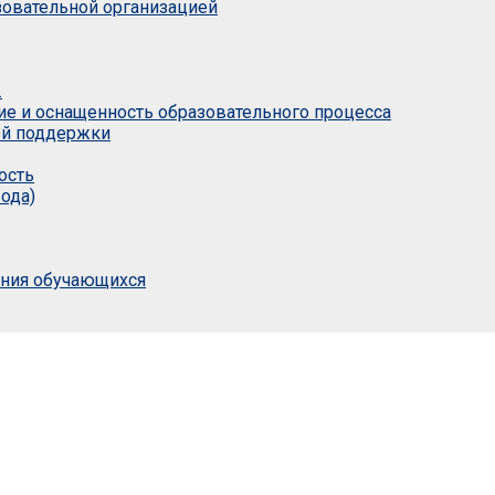
азовательной организацией
.
ие и оснащенность образовательного процесса
ой поддержки
ость
ода)
ания обучающихся