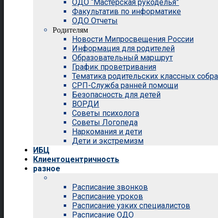
ОДО “Мастерская рукоделья”
Факультатив по информатике
ОДО Отчеты
Родителям
Новости Мипросвещения России
Информация для родителей
Образовательный маршрут
График проветривания
Тематика родительских классных собр
СРП-Служба ранней помощи
Безопасность для детей
ВОРДИ
Советы психолога
Советы Логопеда
Наркомания и дети
Дети и экстремизм
ИБЦ
Клиентоцентричность
разное
Расписание звонков
Расписание уроков
Расписание узких специалистов
Расписание ОДО