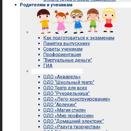
Родителям и ученикам
Как подготовиться к экзаменам
Памятка выпускнику
Советы ученикам
Профориентация
“Виртуальные деньги”
ГИА
Внеурочная деятельность
ОДО «Акварель»
ОДО “Школьный театр”
ОДО Театр для всех
ОДО “Рукодельница”
ОДО «Лего-конструирование»
ОДО “Арлекин”
ОДО «Магия стиля»
ОДО «Мир профессии»
ОДО “Домашний электрик”
ОДО «Радуга творчества»