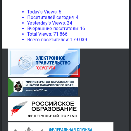
Today's Views:
6
Посетителей сегодня:
4
Yesterday's Views:
24
Вчерашние посетители:
16
Total Views:
71 866
Всего посетителей:
179 039