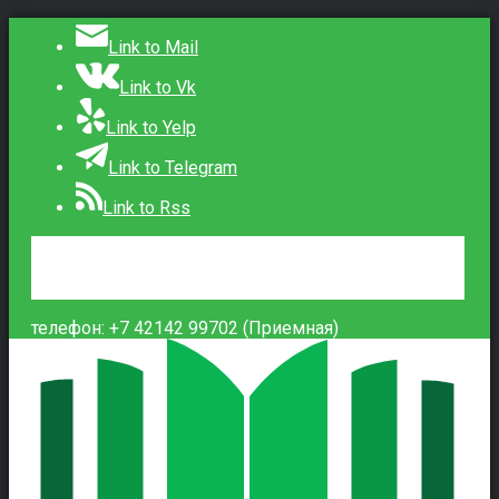
Link to Mail
Link to Vk
Link to Yelp
Link to Telegram
Link to Rss
Сведения об образовательной организации
Контакты
Вход
телефон: +7 42142 99702 (Приемная)