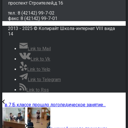
проспект Строителей,д.16
тел.: 8 (42142) 99-7-02
факс: 8 (42142) 99-7-01
2013 - 2025 © Копирайт Школа-интернат VIII вида
14
Link to Mail
Link to Vk
Link to Yelp
Link to Telegram
Link to Rss
в 7 Б классе прошло логопедическое занятие...