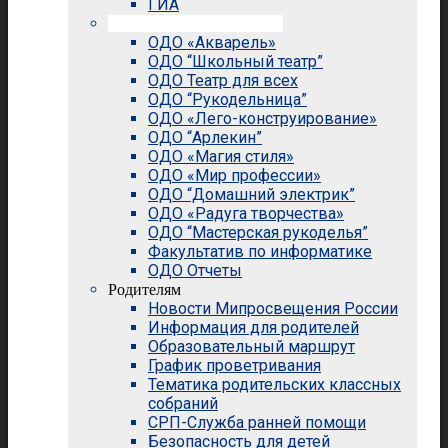
ГИА
Внеурочная деятельность
ОДО «Акварель»
ОДО “Школьный театр”
ОДО Театр для всех
ОДО “Рукодельница”
ОДО «Лего-конструирование»
ОДО “Арлекин”
ОДО «Магия стиля»
ОДО «Мир профессии»
ОДО “Домашний электрик”
ОДО «Радуга творчества»
ОДО “Мастерская рукоделья”
Факультатив по информатике
ОДО Отчеты
Родителям
Новости Мипросвещения России
Информация для родителей
Образовательный маршрут
График проветривания
Тематика родительских классных
собраний
СРП-Служба ранней помощи
Безопасность для детей