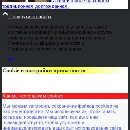
в нашей школе проходила
традиционная долгожданная...
Прокрутить наверх
Продолжая использовать наш сайт, вы даете
согласие на обработку файлов Cookies и других
пользовательских данных, в соответствии с
Политикой конфиденциальности и
Пользовательским соглашением
OK
Cookie и настройки приватности
Как мы используем cookies
Мы можем запросить сохранение файлов cookies на
вашем устройстве. Мы используем их, чтобы знать,
когда вы посещаете наш сайт, как вы с ним
взаимодействуете, чтобы улучшить и
индивидуализировать ваш опыт использования сайта.