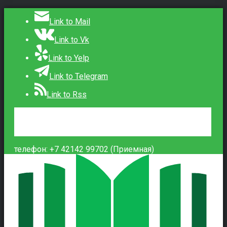
Link to Mail
Link to Vk
Link to Yelp
Link to Telegram
Link to Rss
Сведения об образовательной организации
Контакты
Вход
телефон: +7 42142 99702 (Приемная)