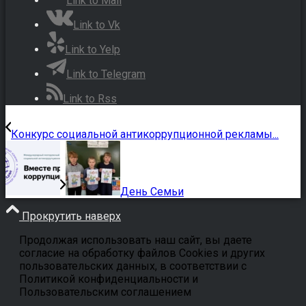
Link to Mail
Link to Vk
Link to Yelp
Link to Telegram
Link to Rss
Конкурс социальной антикоррупционной рекламы...
День Семьи
Прокрутить наверх
Продолжая использовать наш сайт, вы даете
согласие на обработку файлов Cookies и других
пользовательских данных, в соответствии с
Политикой конфиденциальности и
Пользовательским соглашением