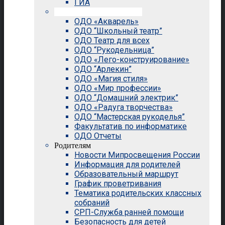
ГИА
Внеурочная деятельность
ОДО «Акварель»
ОДО “Школьный театр”
ОДО Театр для всех
ОДО “Рукодельница”
ОДО «Лего-конструирование»
ОДО “Арлекин”
ОДО «Магия стиля»
ОДО «Мир профессии»
ОДО “Домашний электрик”
ОДО «Радуга творчества»
ОДО “Мастерская рукоделья”
Факультатив по информатике
ОДО Отчеты
Родителям
Новости Мипросвещения России
Информация для родителей
Образовательный маршрут
График проветривания
Тематика родительских классных
собраний
СРП-Служба ранней помощи
Безопасность для детей