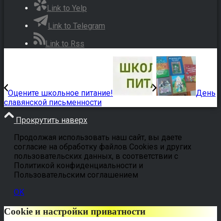
Link to Yelp
Link to Telegram
Link to Rss
Оцените школьное питание!
День
славянской письменности
Прокрутить наверх
Продолжая использовать наш сайт, вы даете
согласие на обработку файлов Cookies и других
пользовательских данных, в соответствии с
Политикой конфиденциальности и
Пользовательским соглашением
OK
Cookie и настройки приватности