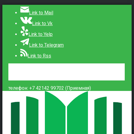
Link to Mail
Link to Vk
Link to Yelp
Link to Telegram
Link to Rss
Сведения об образовательной организации
Контакты
Вход
телефон: +7 42142 99702 (Приемная)