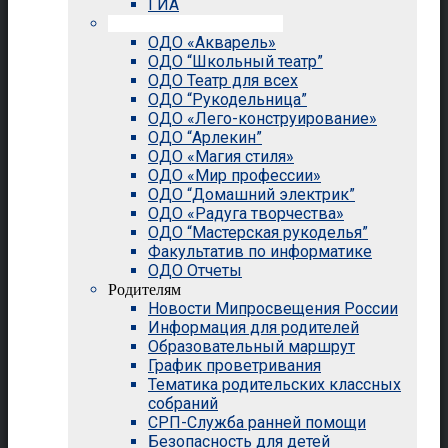
ГИА
Внеурочная деятельность
ОДО «Акварель»
ОДО “Школьный театр”
ОДО Театр для всех
ОДО “Рукодельница”
ОДО «Лего-конструирование»
ОДО “Арлекин”
ОДО «Магия стиля»
ОДО «Мир профессии»
ОДО “Домашний электрик”
ОДО «Радуга творчества»
ОДО “Мастерская рукоделья”
Факультатив по информатике
ОДО Отчеты
Родителям
Новости Мипросвещения России
Информация для родителей
Образовательный маршрут
График проветривания
Тематика родительских классных
собраний
СРП-Служба ранней помощи
Безопасность для детей