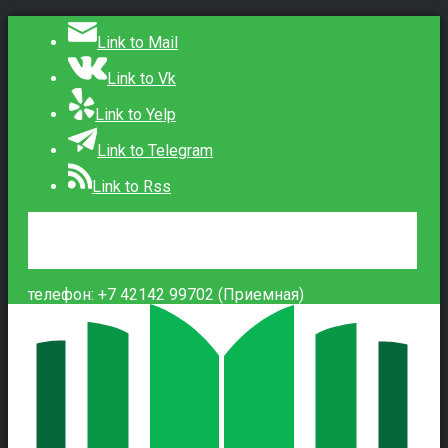
Link to Mail
Link to Vk
Link to Yelp
Link to Telegram
Link to Rss
Сведения об образовательной организации
Контакты
Вход
телефон: +7 42142 99702 (Приемная)