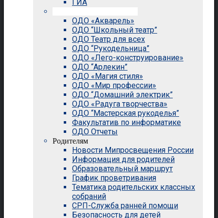
ГИА
Внеурочная деятельность
ОДО «Акварель»
ОДО “Школьный театр”
ОДО Театр для всех
ОДО “Рукодельница”
ОДО «Лего-конструирование»
ОДО “Арлекин”
ОДО «Магия стиля»
ОДО «Мир профессии»
ОДО “Домашний электрик”
ОДО «Радуга творчества»
ОДО “Мастерская рукоделья”
Факультатив по информатике
ОДО Отчеты
Родителям
Новости Мипросвещения России
Информация для родителей
Образовательный маршрут
График проветривания
Тематика родительских классных
собраний
СРП-Служба ранней помощи
Безопасность для детей