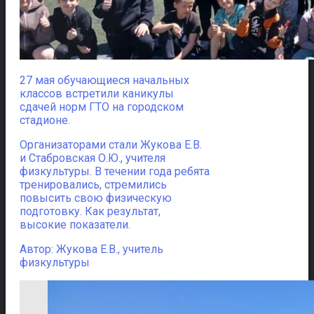
27 мая обучающиеся начальных
классов встретили каникулы
сдачей норм ГТО на городском
стадионе.
Организаторами стали Жукова Е.В.
и Стабровская О.Ю., учителя
физкультуры. В течении года ребята
тренировались, стремились
повысить свою физическую
подготовку. Как результат,
высокие показатели.
Автор: Жукова Е.В., учитель
физкультуры