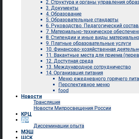
2. Структура и органы управления обр
3. Документы
4. Образование
5. Образовательные стандарты
6. Руководство. Педагогический состав
7. Материально-техническое обеспечен
8. Стипендии и иные виды материальн
9. Платные образовательные услуги
10. Финансово-хозяйственная деятельн
11. Вакантные места для приема (перев
12. Доступная среда
13. Международное сотрудничество
14. Организация питания
Меню ежедневного горячего пит
Перспективное меню
food
Новости
Трансляция
Новости Мипросвещения России
КРЦ
ДО
Диссеминации опыта
МЭШ
ШСК