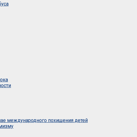
буса
тока
ности
учае международного похищения детей
емизму