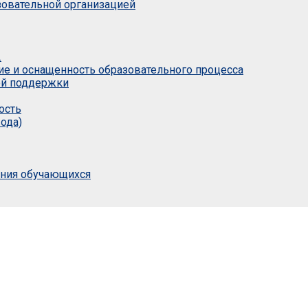
азовательной организацией
.
ие и оснащенность образовательного процесса
ой поддержки
ость
ода)
ания обучающихся