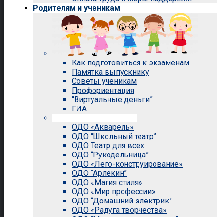
Родителям и ученикам
Как подготовиться к экзаменам
Памятка выпускнику
Советы ученикам
Профориентация
“Виртуальные деньги”
ГИА
Внеурочная деятельность
ОДО «Акварель»
ОДО “Школьный театр”
ОДО Театр для всех
ОДО “Рукодельница”
ОДО «Лего-конструирование»
ОДО “Арлекин”
ОДО «Магия стиля»
ОДО «Мир профессии»
ОДО “Домашний электрик”
ОДО «Радуга творчества»