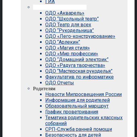
ГИА
Внеурочная деятельность
ОДО «Акварель»
ОДО “Школьный театр”
ОДО Театр для всех
ОДО “Рукодельница”
ОДО «Лего-конструирование»
ОДО “Арлекин”
ОДО «Магия стиля»
ОДО «Мир профессии»
ОДО “Домашний электрик”
ОДО «Радуга творчества»
ОДО “Мастерская рукоделья”
Факультатив по информатике
ОДО Отчеты
Родителям
Новости Мипросвещения России
Информация для родителей
Образовательный маршрут
График проветривания
Тематика родительских классных
собраний
СРП-Служба ранней помощи
Безопасность для детей