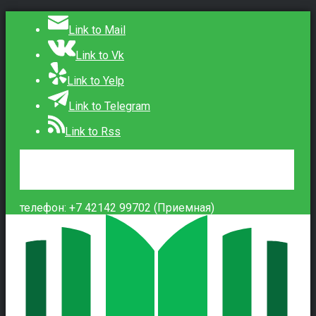
Link to Mail
Link to Vk
Link to Yelp
Link to Telegram
Link to Rss
Сведения об образовательной организации
Контакты
Вход
телефон: +7 42142 99702 (Приемная)