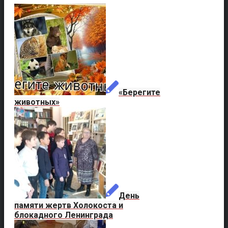
«Берегите
животных»
День
памяти жертв Холокоста и
блокадного Ленинграда