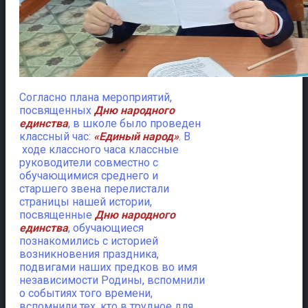
Согласно плана мероприятий,
посвященных
Дню народного
единства
, в школе было проведен
классный час:
«Единый народ»
.
В
ходе классного часа классные
руководители совместно с
обучающимися среднего и
старшего звена перелистали
страницы нашей истории,
посвященные
Дню народного
единства
, обучающиеся
познакомились с историей
возникновения праздника,
подвигами наших предков во имя
независимости Родины, вспомнили
о событиях того времени,
вспомнили тех, кто в трудное для