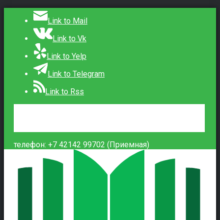
Link to Mail
Link to Vk
Link to Yelp
Link to Telegram
Link to Rss
Сведения об образовательной организации
Контакты
Вход
телефон: +7 42142 99702 (Приемная)