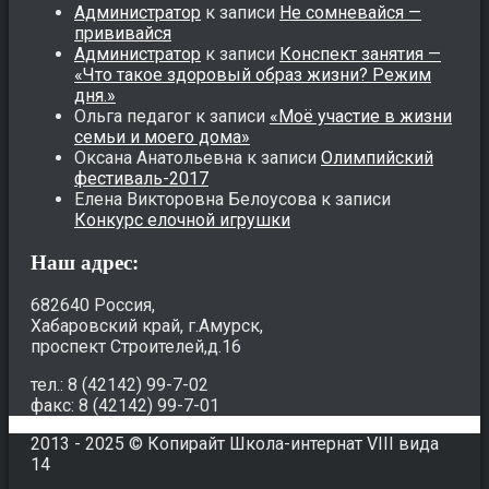
Администратор
к записи
Не сомневайся —
прививайся
Администратор
к записи
Конспект занятия —
«Что такое здоровый образ жизни? Режим
дня.»
Ольга педагог
к записи
«Моё участие в жизни
семьи и моего дома»
Оксана Анатольевна
к записи
Олимпийский
фестиваль-2017
Елена Викторовна Белоусова
к записи
Конкурс елочной игрушки
Наш адрес:
682640 Россия,
Хабаровский край, г.Амурск,
проспект Строителей,д.16
тел.: 8 (42142) 99-7-02
факс: 8 (42142) 99-7-01
2013 - 2025 © Копирайт Школа-интернат VIII вида
14