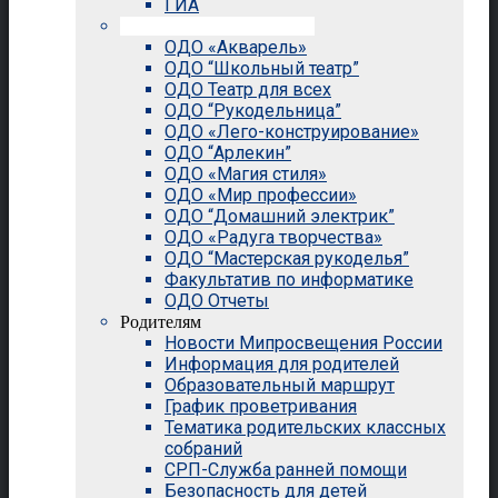
ГИА
Внеурочная деятельность
ОДО «Акварель»
ОДО “Школьный театр”
ОДО Театр для всех
ОДО “Рукодельница”
ОДО «Лего-конструирование»
ОДО “Арлекин”
ОДО «Магия стиля»
ОДО «Мир профессии»
ОДО “Домашний электрик”
ОДО «Радуга творчества»
ОДО “Мастерская рукоделья”
Факультатив по информатике
ОДО Отчеты
Родителям
Новости Мипросвещения России
Информация для родителей
Образовательный маршрут
График проветривания
Тематика родительских классных
собраний
СРП-Служба ранней помощи
Безопасность для детей