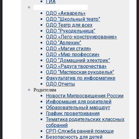
ГИА
Внеурочная деятельность
ОДО «Акварель»
ОДО “Школьный театр”
ОДО Театр для всех
ОДО “Рукодельница”
ОДО «Лего-конструирование»
ОДО “Арлекин”
ОДО «Магия стиля»
ОДО «Мир профессии»
ОДО “Домашний электрик”
ОДО «Радуга творчества»
ОДО “Мастерская рукоделья”
Факультатив по информатике
ОДО Отчеты
Родителям
Новости Мипросвещения России
Информация для родителей
Образовательный маршрут
График проветривания
Тематика родительских классных
собраний
СРП-Служба ранней помощи
Безопасность для детей