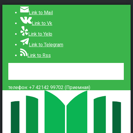
Link to Mail
Link to Vk
Link to Yelp
Link to Telegram
Link to Rss
Сведения об образовательной организации
Контакты
Вход
телефон: +7 42142 99702 (Приемная)