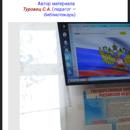
Автор материала:
Туровец С.А.
(
педагог —
библиотекарь
)