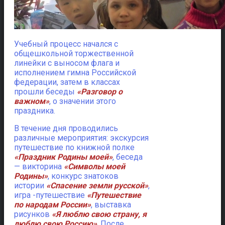
Учебный процесс начался с
общешкольной торжественной
линейки с выносом флага и
исполнением гимна Российской
федерации, затем в классах
прошли беседы
«Разговор о
важном»
, о значении этого
праздника.
В течение дня проводились
различные мероприятия: экскурсия
путешествие по книжной полке
«Праздник Родины моей»
, беседа
— викторина
«Символы моей
Родины»
, конкурс знатоков
истории
«Спасение земли русской»
,
игра -путешествие
«Путешествие
по народам России»
, выставка
рисунков
«Я люблю свою страну, я
люблю свою Россию»
. После