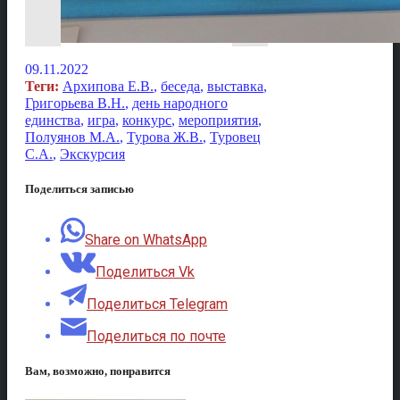
09.11.2022
Теги:
Архипова Е.В.
,
беседа
,
выставка
,
Григорьева В.Н.
,
день народного
единства
,
игра
,
конкурс
,
мероприятия
,
Полуянов М.А.
,
Турова Ж.В.
,
Туровец
С.А.
,
Экскурсия
Поделиться записью
Share on WhatsApp
Поделиться Vk
Поделиться Telegram
Поделиться по почте
Вам, возможно, понравится