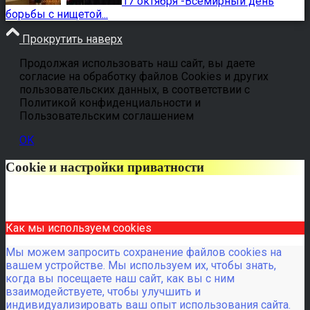
17 октября -Всемирный день
борьбы с нищетой...
Прокрутить наверх
Продолжая использовать наш сайт, вы даете
согласие на обработку файлов Cookies и других
пользовательских данных, в соответствии с
Политикой конфиденциальности и
Пользовательским соглашением
OK
Cookie и настройки приватности
Как мы используем cookies
Мы можем запросить сохранение файлов cookies на
вашем устройстве. Мы используем их, чтобы знать,
когда вы посещаете наш сайт, как вы с ним
взаимодействуете, чтобы улучшить и
индивидуализировать ваш опыт использования сайта.