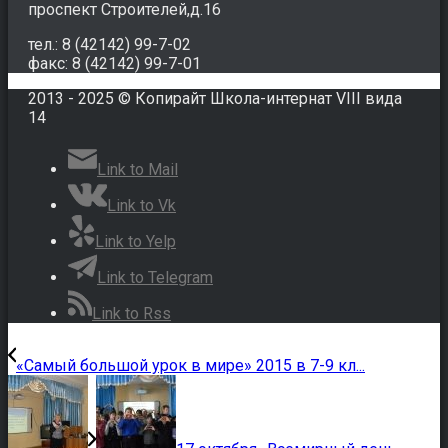
проспект Строителей,д.16
тел.: 8 (42142) 99-7-02
факс: 8 (42142) 99-7-01
2013 - 2025 © Копирайт Школа-интернат VIII вида
14
Link to Mail
Link to Vk
Link to Yelp
Link to Telegram
Link to Rss
«Самый большой урок в мире» 2015 в 7-9 кл...