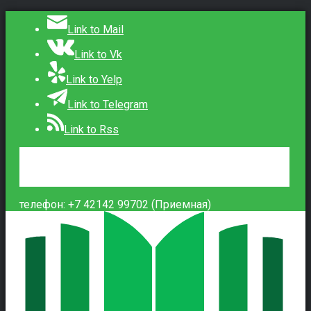
Link to Mail
Link to Vk
Link to Yelp
Link to Telegram
Link to Rss
Сведения об образовательной организации
Контакты
Вход
телефон: +7 42142 99702 (Приемная)