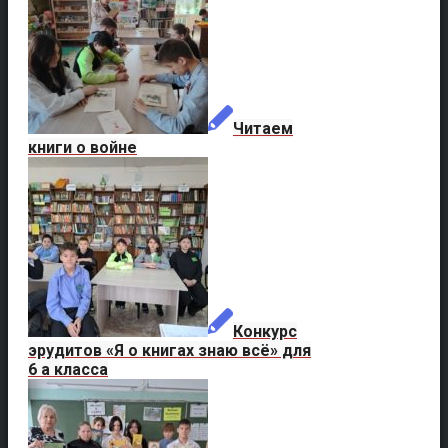
Читаем
книги о войне
Конкурс
эрудитов «Я о книгах знаю всё» для
6 а класса