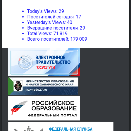
Today's Views:
29
Посетителей сегодня:
17
Yesterday's Views:
40
Вчерашние посетители:
29
Total Views:
71 819
Всего посетителей:
179 009