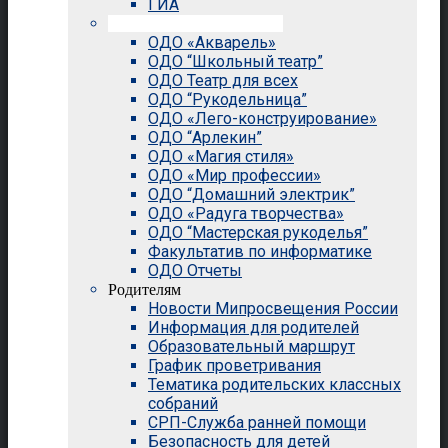
ГИА
Внеурочная деятельность
ОДО «Акварель»
ОДО “Школьный театр”
ОДО Театр для всех
ОДО “Рукодельница”
ОДО «Лего-конструирование»
ОДО “Арлекин”
ОДО «Магия стиля»
ОДО «Мир профессии»
ОДО “Домашний электрик”
ОДО «Радуга творчества»
ОДО “Мастерская рукоделья”
Факультатив по информатике
ОДО Отчеты
Родителям
Новости Мипросвещения России
Информация для родителей
Образовательный маршрут
График проветривания
Тематика родительских классных
собраний
СРП-Служба ранней помощи
Безопасность для детей