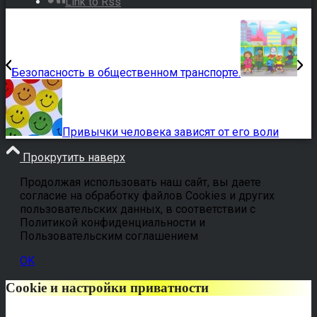
Link to Rss
Безопасность в общественном транспорте.
Привычки человека зависят от его воли
Прокрутить наверх
Продолжая использовать наш сайт, вы даете
согласие на обработку файлов Cookies и других
пользовательских данных, в соответствии с
Политикой конфиденциальности и
Пользовательским соглашением
OK
Cookie и настройки приватности