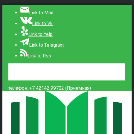
Link to Mail
Link to Vk
Link to Yelp
Link to Telegram
Link to Rss
Сведения об образовательной организации
Контакты
Вход
телефон: +7 42142 99702 (Приемная)