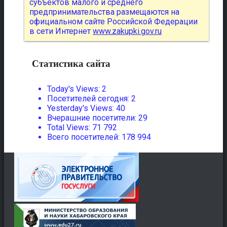
субъектов малого и среднего
предпринимательства размещаются на
официальном сайте Российской Федерации
в сети Интернет
www.zakupki.gov.ru
Статистика сайта
Today's Views:
2
Посетителей сегодня:
2
Yesterday's Views:
40
Вчерашние посетители:
29
Total Views:
71 792
Всего посетителей:
178 994