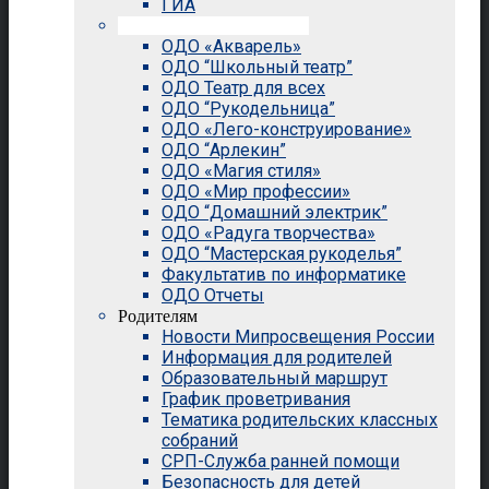
ГИА
Внеурочная деятельность
ОДО «Акварель»
ОДО “Школьный театр”
ОДО Театр для всех
ОДО “Рукодельница”
ОДО «Лего-конструирование»
ОДО “Арлекин”
ОДО «Магия стиля»
ОДО «Мир профессии»
ОДО “Домашний электрик”
ОДО «Радуга творчества»
ОДО “Мастерская рукоделья”
Факультатив по информатике
ОДО Отчеты
Родителям
Новости Мипросвещения России
Информация для родителей
Образовательный маршрут
График проветривания
Тематика родительских классных
собраний
СРП-Служба ранней помощи
Безопасность для детей