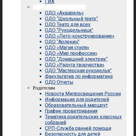
ГИА
Внеурочная деятельность
ОДО «Акварель»
ОДО “Школьный театр”
ОДО Театр для всех
ОДО “Рукодельница”
ОДО «Лего-конструирование»
ОДО “Арлекин”
ОДО «Магия стиля»
ОДО «Мир профессии»
ОДО “Домашний электрик”
ОДО «Радуга творчества»
ОДО “Мастерская рукоделья”
Факультатив по информатике
ОДО Отчеты
Родителям
Новости Мипросвещения России
Информация для родителей
Образовательный маршрут
График проветривания
Тематика родительских классных
собраний
СРП-Служба ранней помощи
Безопасность для детей