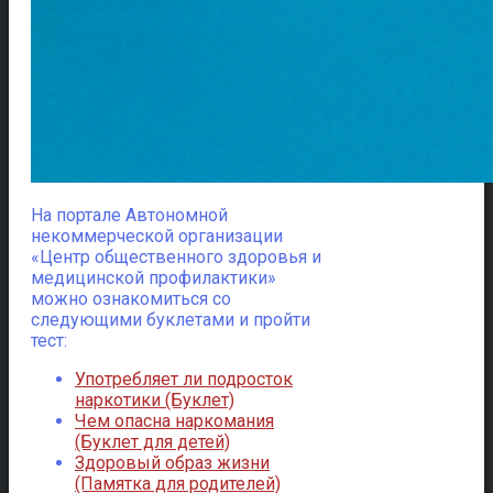
На портале Автономной
некоммерческой организации
«Центр общественного здоровья и
медицинской профилактики»
можно ознакомиться со
следующими буклетами и пройти
тест:
Употребляет ли подросток
наркотики (Буклет)
Чем опасна наркомания
(Буклет для детей)
Здоровый образ жизни
(Памятка для родителей)