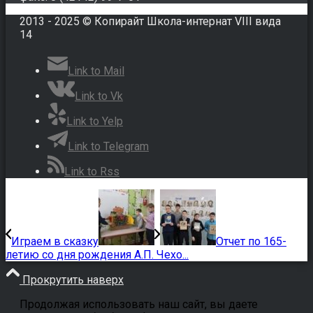
2013 - 2025 © Копирайт Школа-интернат VIII вида
14
Link to Mail
Link to Vk
Link to Yelp
Link to Telegram
Link to Rss
Играем в сказку
Отчет по 165-
летию со дня рождения А.П. Чехо...
Прокрутить наверх
Продолжая использовать наш сайт, вы даете