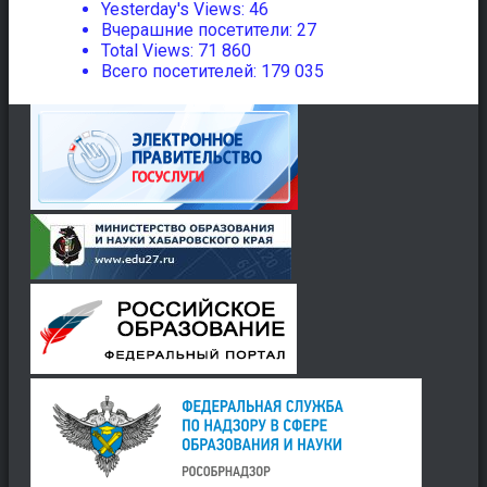
Yesterday's Views:
46
Вчерашние посетители:
27
Total Views:
71 860
Всего посетителей:
179 035