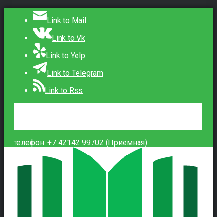
Link to Mail
Link to Vk
Link to Yelp
Link to Telegram
Link to Rss
Сведения об образовательной организации
Контакты
Вход
телефон: +7 42142 99702 (Приемная)