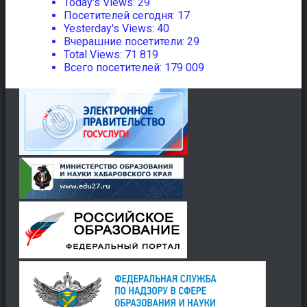
Today's Views:
29
Посетителей сегодня:
17
Yesterday's Views:
40
Вчерашние посетители:
29
Total Views:
71 819
Всего посетителей:
179 009