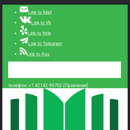
Link to Mail
Link to Vk
Link to Yelp
Link to Telegram
Link to Rss
Сведения об образовательной организации
Контакты
Вход
телефон: +7 42142 99702 (Приемная)