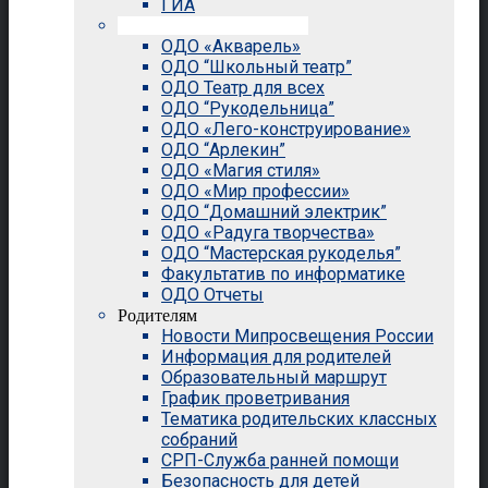
ГИА
Внеурочная деятельность
ОДО «Акварель»
ОДО “Школьный театр”
ОДО Театр для всех
ОДО “Рукодельница”
ОДО «Лего-конструирование»
ОДО “Арлекин”
ОДО «Магия стиля»
ОДО «Мир профессии»
ОДО “Домашний электрик”
ОДО «Радуга творчества»
ОДО “Мастерская рукоделья”
Факультатив по информатике
ОДО Отчеты
Родителям
Новости Мипросвещения России
Информация для родителей
Образовательный маршрут
График проветривания
Тематика родительских классных
собраний
СРП-Служба ранней помощи
Безопасность для детей