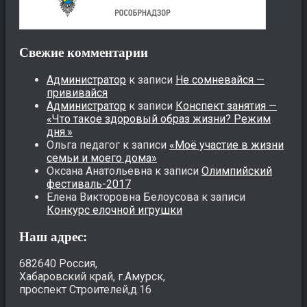
Свежие комментарии
Администратор
к записи
Не сомневайся —
прививайся
Администратор
к записи
Конспект занятия —
«Что такое здоровый образ жизни? Режим
дня.»
Ольга педагог
к записи
«Моё участие в жизни
семьи и моего дома»
Оксана Анатольевна
к записи
Олимпийский
фестиваль-2017
Елена Викторовна Белоусова
к записи
Конкурс елочной игрушки
Наш адрес:
682640 Россия,
Хабаровский край, г.Амурск,
проспект Строителей,д.16