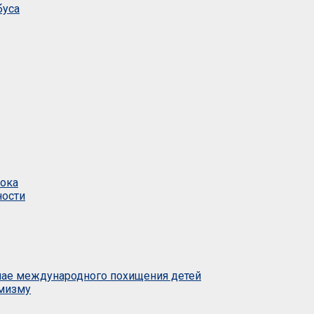
буса
тока
ности
учае международного похищения детей
емизму