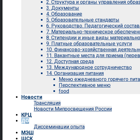
2. Структура и органы управления обр
3. Документы
4. Образование
5. Образовательные стандарты
6. Руководство. Педагогический состав
7. Материально-техническое обеспечен
8. Стипендии и иные виды материальн
9. Платные образовательные услуги
10. Финансово-хозяйственная деятельн
11. Вакантные места для приема (перев
12. Доступная среда
13. Международное сотрудничество
14. Организация питания
Меню ежедневного горячего пит
Перспективное меню
food
Новости
Трансляция
Новости Мипросвещения России
КРЦ
ДО
Диссеминации опыта
МЭШ
ШСК