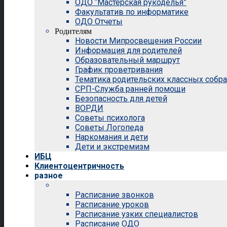
ОДО “Мастерская рукоделья”
Факультатив по информатике
ОДО Отчеты
Родителям
Новости Мипросвещения России
Информация для родителей
Образовательный маршрут
График проветривания
Тематика родительских классных собр
СРП-Служба ранней помощи
Безопасность для детей
ВОРДИ
Советы психолога
Советы Логопеда
Наркомания и дети
Дети и экстремизм
ИБЦ
Клиентоцентричность
разное
Расписание звонков
Расписание уроков
Расписание узких специалистов
Расписание ОДО