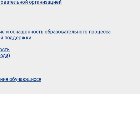
азовательной организацией
.
ие и оснащенность образовательного процесса
ой поддержки
ость
ода)
ания обучающихся