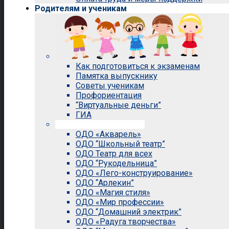
Родителям и ученикам
Как подготовиться к экзаменам
Памятка выпускнику
Советы ученикам
Профориентация
“Виртуальные деньги”
ГИА
Внеурочная деятельность
ОДО «Акварель»
ОДО “Школьный театр”
ОДО Театр для всех
ОДО “Рукодельница”
ОДО «Лего-конструирование»
ОДО “Арлекин”
ОДО «Магия стиля»
ОДО «Мир профессии»
ОДО “Домашний электрик”
ОДО «Радуга творчества»