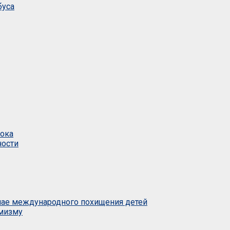
буса
тока
ности
учае международного похищения детей
емизму