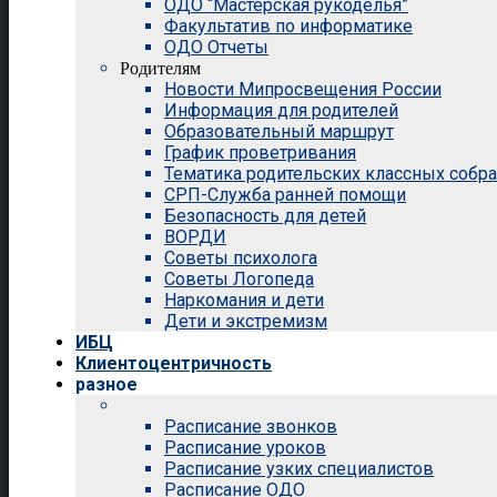
ОДО “Мастерская рукоделья”
Факультатив по информатике
ОДО Отчеты
Родителям
Новости Мипросвещения России
Информация для родителей
Образовательный маршрут
График проветривания
Тематика родительских классных собр
СРП-Служба ранней помощи
Безопасность для детей
ВОРДИ
Советы психолога
Советы Логопеда
Наркомания и дети
Дети и экстремизм
ИБЦ
Клиентоцентричность
разное
Расписание звонков
Расписание уроков
Расписание узких специалистов
Расписание ОДО