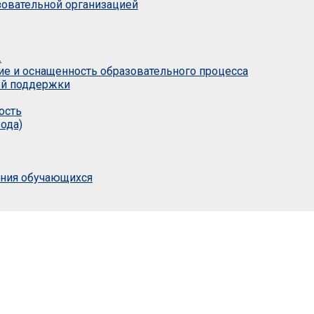
азовательной организацией
.
ие и оснащенность образовательного процесса
ой поддержки
ость
ода)
ания обучающихся