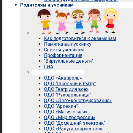
Родителям и ученикам
Как подготовиться к экзаменам
Памятка выпускнику
Советы ученикам
Профориентация
“Виртуальные деньги”
ГИА
Внеурочная деятельность
ОДО «Акварель»
ОДО “Школьный театр”
ОДО Театр для всех
ОДО “Рукодельница”
ОДО «Лего-конструирование»
ОДО “Арлекин”
ОДО «Магия стиля»
ОДО «Мир профессии»
ОДО “Домашний электрик”
ОДО «Радуга творчества»