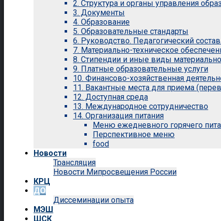
2. Структура и органы управления обр
3. Документы
4. Образование
5. Образовательные стандарты
6. Руководство. Педагогический состав
7. Материально-техническое обеспечен
8. Стипендии и иные виды материальн
9. Платные образовательные услуги
10. Финансово-хозяйственная деятельн
11. Вакантные места для приема (перев
12. Доступная среда
13. Международное сотрудничество
14. Организация питания
Меню ежедневного горячего пит
Перспективное меню
food
Новости
Трансляция
Новости Мипросвещения России
КРЦ
ДО
Диссеминации опыта
МЭШ
ШСК