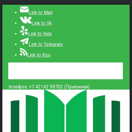
Link to Mail
Link to Vk
Link to Yelp
Link to Telegram
Link to Rss
Сведения об образовательной организации
Контакты
Вход
телефон: +7 42142 99702 (Приемная)