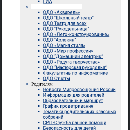
ГИА
Внеурочная деятельность
ОДО «Акварель»
ОДО “Школьный театр”
ОДО Театр для всех
ОДО “Рукодельница”
ОДО «Лего-конструирование»
ОДО “Арлекин”
ОДО «Магия стиля»
ОДО «Мир профессии»
ОДО “Домашний электрик”
ОДО «Радуга творчества»
ОДО “Мастерская рукоделья”
Факультатив по информатике
ОДО Отчеты
Родителям
Новости Мипросвещения России
Информация для родителей
Образовательный маршрут
График проветривания
Тематика родительских классных
собраний
СРП-Служба ранней помощи
Безопасность для детей