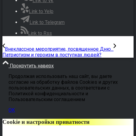
Link to Vk
Link to Yelp
Link to Telegram
Link to Rss
Внеклассное мероприятие, посвященное Дню...
Патриотизм и героизм в поступках людей?
Прокрутить наверх
Продолжая использовать наш сайт, вы даете
согласие на обработку файлов Cookies и других
пользовательских данных, в соответствии с
Политикой конфиденциальности и
Пользовательским соглашением
OK
Cookie и настройки приватности