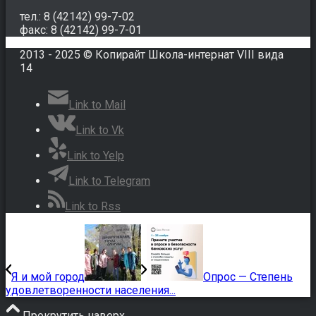
тел.: 8 (42142) 99-7-02
факс: 8 (42142) 99-7-01
2013 - 2025 © Копирайт Школа-интернат VIII вида
14
Link to Mail
Link to Vk
Link to Yelp
Link to Telegram
Link to Rss
Я и мой город
Опрос — Степень
удовлетворенности населения...
Прокрутить наверх