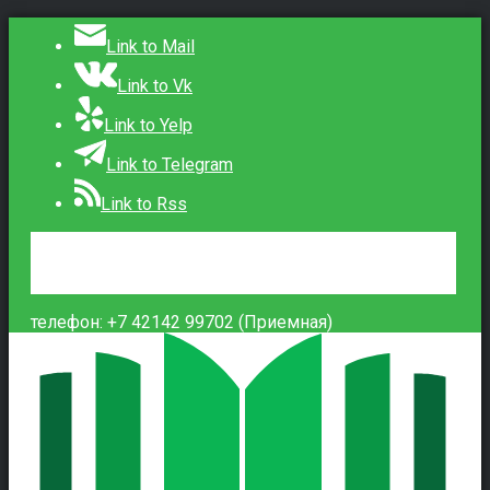
Link to Mail
Link to Vk
Link to Yelp
Link to Telegram
Link to Rss
Сведения об образовательной организации
Контакты
Вход
телефон: +7 42142 99702 (Приемная)