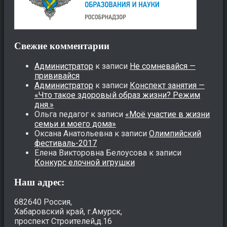
Свежие комментарии
Администратор
к записи
Не сомневайся —
прививайся
Администратор
к записи
Конспект занятия —
«Что такое здоровый образ жизни? Режим
дня.»
Ольга педагог
к записи
«Моё участие в жизни
семьи и моего дома»
Оксана Анатольевна
к записи
Олимпийский
фестиваль-2017
Елена Викторовна Белоусова
к записи
Конкурс елочной игрушки
Наш адрес:
682640 Россия,
Хабаровский край, г.Амурск,
проспект Строителей,д.16