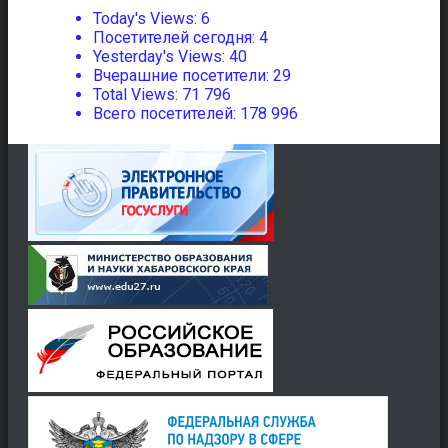
Today's Views:
6
Посетителей сегодня:
4
Yesterday's Views:
40
Вчерашние посетители:
29
Total Views:
71 796
Всего посетителей:
178 996