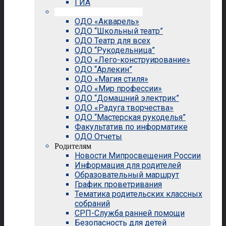
ГИА
Внеурочная деятельность
ОДО «Акварель»
ОДО “Школьный театр”
ОДО Театр для всех
ОДО “Рукодельница”
ОДО «Лего-конструирование»
ОДО “Арлекин”
ОДО «Магия стиля»
ОДО «Мир профессии»
ОДО “Домашний электрик”
ОДО «Радуга творчества»
ОДО “Мастерская рукоделья”
Факультатив по информатике
ОДО Отчеты
Родителям
Новости Мипросвещения России
Информация для родителей
Образовательный маршрут
График проветривания
Тематика родительских классных
собраний
СРП-Служба ранней помощи
Безопасность для детей