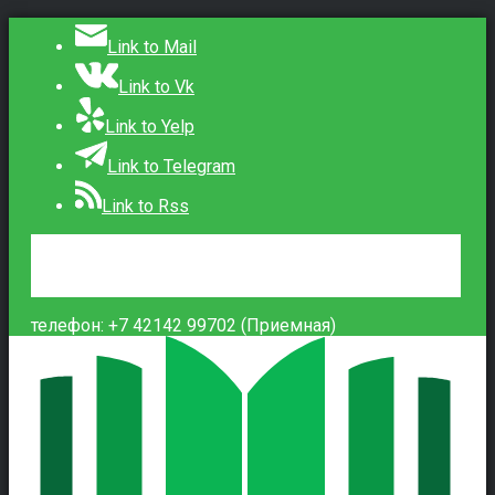
Link to Mail
Link to Vk
Link to Yelp
Link to Telegram
Link to Rss
Сведения об образовательной организации
Контакты
Вход
телефон: +7 42142 99702 (Приемная)