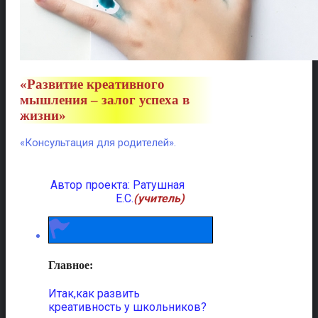
«Развитие креативного
мышления – залог успеха в
жизни
»
«Консультация для родителей».
Автор проекта: Ратушная
Е.С.
(учитель)
Главное:
Итак,как развить
креативность у школьников?