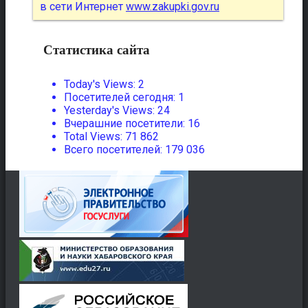
в сети Интернет
www.zakupki.gov.ru
Статистика сайта
Today's Views:
2
Посетителей сегодня:
1
Yesterday's Views:
24
Вчерашние посетители:
16
Total Views:
71 862
Всего посетителей:
179 036