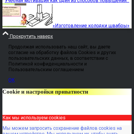
Учебная мотивация как один из способов повышения...
«Изготовление колодки швабры»
Прокрутить наверх
Продолжая использовать наш сайт, вы даете
согласие на обработку файлов Cookies и других
пользовательских данных, в соответствии с
Политикой конфиденциальности и
Пользовательским соглашением
OK
Cookie и настройки приватности
Как мы используем cookies
Мы можем запросить сохранение файлов cookies на
вашем устройстве. Мы используем их, чтобы знать,