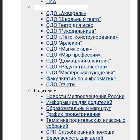
ГИА
Внеурочная деятельность
ОДО «Акварель»
ОДО “Школьный театр”
ОДО Театр для всех
ОДО “Рукодельница”
ОДО «Лего-конструирование»
ОДО “Арлекин”
ОДО «Магия стиля»
ОДО «Мир профессии»
ОДО “Домашний электрик”
ОДО «Радуга творчества»
ОДО “Мастерская рукоделья”
Факультатив по информатике
ОДО Отчеты
Родителям
Новости Мипросвещения России
Информация для родителей
Образовательный маршрут
График проветривания
Тематика родительских классных
собраний
СРП-Служба ранней помощи
Безопасность для детей