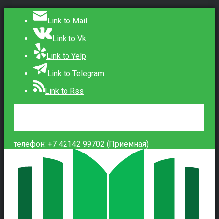
Link to Mail
Link to Vk
Link to Yelp
Link to Telegram
Link to Rss
Сведения об образовательной организации
Контакты
Вход
телефон: +7 42142 99702 (Приемная)