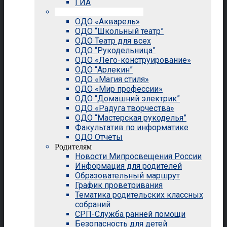
ГИА
Внеурочная деятельность
ОДО «Акварель»
ОДО “Школьный театр”
ОДО Театр для всех
ОДО “Рукодельница”
ОДО «Лего-конструирование»
ОДО “Арлекин”
ОДО «Магия стиля»
ОДО «Мир профессии»
ОДО “Домашний электрик”
ОДО «Радуга творчества»
ОДО “Мастерская рукоделья”
Факультатив по информатике
ОДО Отчеты
Родителям
Новости Мипросвещения России
Информация для родителей
Образовательный маршрут
График проветривания
Тематика родительских классных
собраний
СРП-Служба ранней помощи
Безопасность для детей