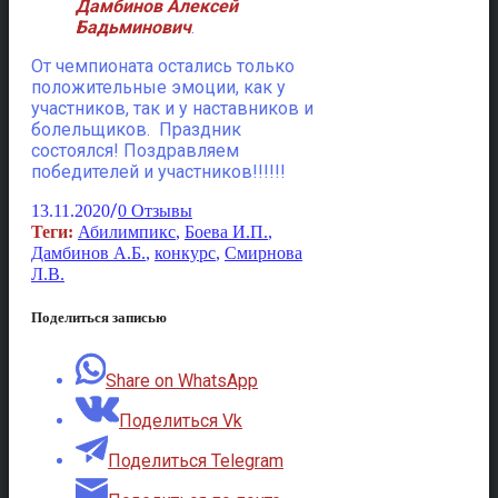
Дамбинов Алексей
Бадьминович
.
От чемпионата остались только
положительные эмоции, как у
участников, так и у наставников и
болельщиков. Праздник
состоялся! Поздравляем
победителей и участников!!!!!!
/
13.11.2020
0 Отзывы
Теги:
Абилимпикс
,
Боева И.П.
,
Дамбинов А.Б.
,
конкурс
,
Смирнова
Л.В.
Поделиться записью
Share on WhatsApp
Поделиться Vk
Поделиться Telegram