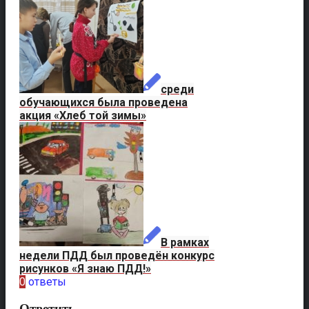
среди
обучающихся была проведена
акция «Хлеб той зимы»
В рамках
недели ПДД был проведён конкурс
рисунков «Я знаю ПДД!»
0
ответы
Ответить