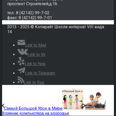
проспект Строителей,д.16
тел.: 8 (42142) 99-7-02
факс: 8 (42142) 99-7-01
2013 - 2025 © Копирайт Школа-интернат VIII вида
14
Link to Mail
Link to Vk
Link to Yelp
Link to Telegram
Link to Rss
Самый Большой Урок в Мире
Влияние компьютера на здоровье