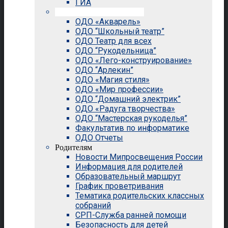
ГИА
Внеурочная деятельность
ОДО «Акварель»
ОДО “Школьный театр”
ОДО Театр для всех
ОДО “Рукодельница”
ОДО «Лего-конструирование»
ОДО “Арлекин”
ОДО «Магия стиля»
ОДО «Мир профессии»
ОДО “Домашний электрик”
ОДО «Радуга творчества»
ОДО “Мастерская рукоделья”
Факультатив по информатике
ОДО Отчеты
Родителям
Новости Мипросвещения России
Информация для родителей
Образовательный маршрут
График проветривания
Тематика родительских классных
собраний
СРП-Служба ранней помощи
Безопасность для детей