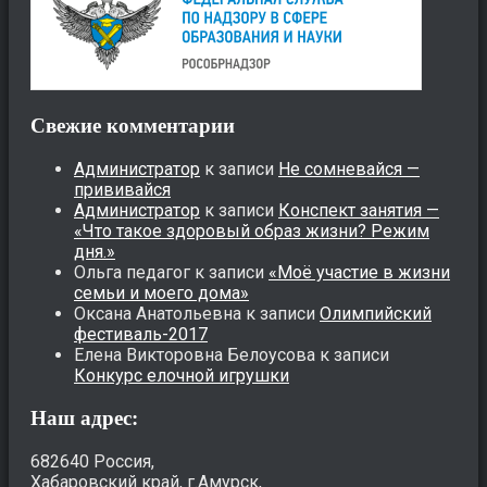
Свежие комментарии
Администратор
к записи
Не сомневайся —
прививайся
Администратор
к записи
Конспект занятия —
«Что такое здоровый образ жизни? Режим
дня.»
Ольга педагог
к записи
«Моё участие в жизни
семьи и моего дома»
Оксана Анатольевна
к записи
Олимпийский
фестиваль-2017
Елена Викторовна Белоусова
к записи
Конкурс елочной игрушки
Наш адрес:
682640 Россия,
Хабаровский край, г.Амурск,