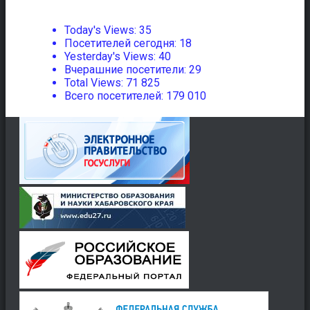
Today's Views:
35
Посетителей сегодня:
18
Yesterday's Views:
40
Вчерашние посетители:
29
Total Views:
71 825
Всего посетителей:
179 010