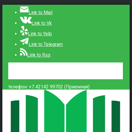
Link to Mail
Link to Vk
Link to Yelp
Link to Telegram
Link to Rss
Сведения об образовательной организации
Контакты
Вход
телефон: +7 42142 99702 (Приемная)