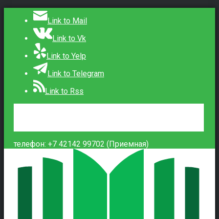
Link to Mail
Link to Vk
Link to Yelp
Link to Telegram
Link to Rss
Сведения об образовательной организации
Контакты
Вход
телефон: +7 42142 99702 (Приемная)