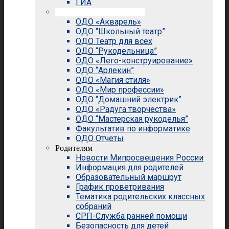
ГИА
Внеурочная деятельность
ОДО «Акварель»
ОДО “Школьный театр”
ОДО Театр для всех
ОДО “Рукодельница”
ОДО «Лего-конструирование»
ОДО “Арлекин”
ОДО «Магия стиля»
ОДО «Мир профессии»
ОДО “Домашний электрик”
ОДО «Радуга творчества»
ОДО “Мастерская рукоделья”
Факультатив по информатике
ОДО Отчеты
Родителям
Новости Мипросвещения России
Информация для родителей
Образовательный маршрут
График проветривания
Тематика родительских классных
собраний
СРП-Служба ранней помощи
Безопасность для детей