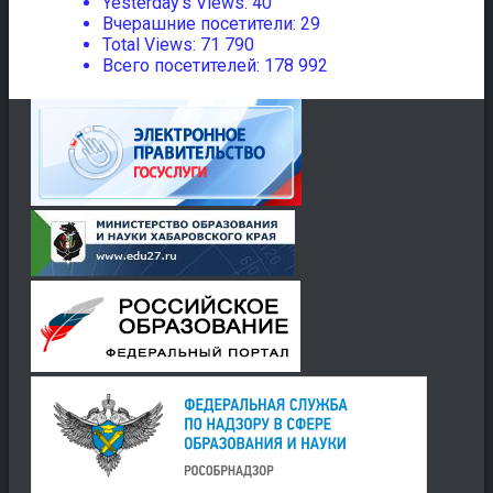
Yesterday's Views:
40
Вчерашние посетители:
29
Total Views:
71 790
Всего посетителей:
178 992