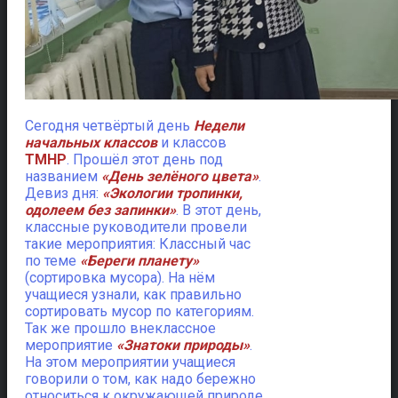
Сегодня четвёртый день
Недели
начальных классов
и классов
ТМНР
. Прошёл этот день под
названием
«День зелёного цвета»
.
Девиз дня:
«Экологии тропинки,
одолеем без запинки»
.
В этот день,
классные руководители провели
такие мероприятия: Классный час
по теме
«Береги планету»
(сортировка мусора). На нём
учащиеся узнали, как правильно
сортировать мусор по категориям.
Так же прошло внеклассное
мероприятие
«Знатоки природы»
.
На этом мероприятии учащиеся
говорили о том, как надо бережно
относиться к окружающей природе.