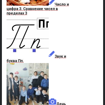
Число и
цифра 3. Сравнение чисел в
пределах 3
Звук и
буква Пп.
День