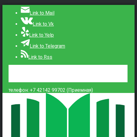
Link to Mail
Link to Vk
Link to Yelp
Link to Telegram
Link to Rss
Сведения об образовательной организации
Контакты
Вход
телефон: +7 42142 99702 (Приемная)