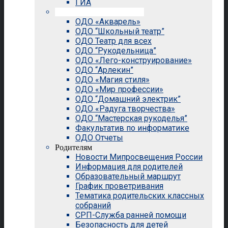
ГИА
Внеурочная деятельность
ОДО «Акварель»
ОДО “Школьный театр”
ОДО Театр для всех
ОДО “Рукодельница”
ОДО «Лего-конструирование»
ОДО “Арлекин”
ОДО «Магия стиля»
ОДО «Мир профессии»
ОДО “Домашний электрик”
ОДО «Радуга творчества»
ОДО “Мастерская рукоделья”
Факультатив по информатике
ОДО Отчеты
Родителям
Новости Мипросвещения России
Информация для родителей
Образовательный маршрут
График проветривания
Тематика родительских классных
собраний
СРП-Служба ранней помощи
Безопасность для детей