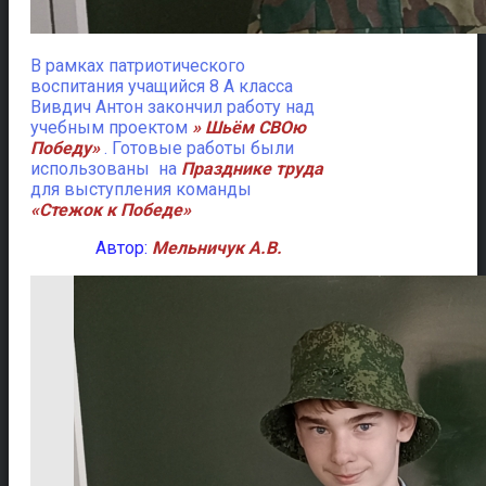
В рамках патриотического
воспитания учащийся 8 А класса
Вивдич Антон закончил работу над
учебным проектом
» Шьём СВОю
Победу»
. Готовые работы были
использованы на
Празднике труда
для выступления команды
«Стежок к Победе»
Автор:
Мельничук А.В.