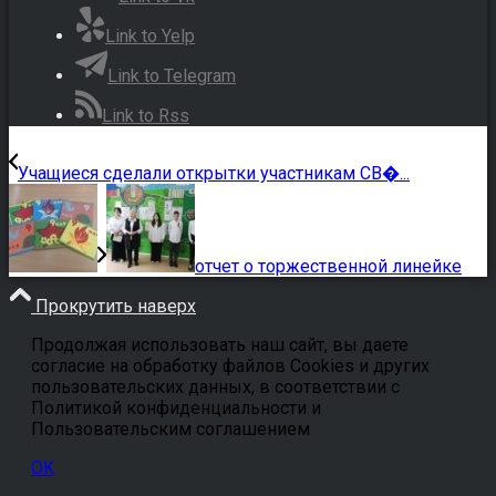
Link to Yelp
Link to Telegram
Link to Rss
Учащиеся сделали открытки участникам СВ�...
отчет о торжественной линейке
Прокрутить наверх
Продолжая использовать наш сайт, вы даете
согласие на обработку файлов Cookies и других
пользовательских данных, в соответствии с
Политикой конфиденциальности и
Пользовательским соглашением
OK