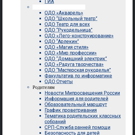
ГИА
Внеурочная деятельность
ОДО «Акварель»
ОДО “Школьный театр”
ОДО Театр для всех
ОДО “Рукодельница”
ОДО «Лего-конструирование»
ОДО “Арлекин”
ОДО «Магия стиля»
ОДО «Мир профессии»
ОДО “Домашний электрик”
ОДО «Радуга творчества»
ОДО “Мастерская рукоделья”
Факультатив по информатике
ОДО Отчеты
Родителям
Новости Мипросвещения России
Информация для родителей
Образовательный маршрут
График проветривания
Тематика родительских классных
собраний
СРП-Служба ранней помощи
Безопасность для детей