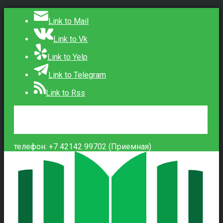
Link to Mail
Link to Vk
Link to Yelp
Link to Telegram
Link to Rss
Сведения об образовательной организации
Контакты
Вход
телефон: +7 42142 99702 (Приемная)