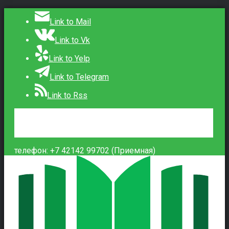
Link to Mail
Link to Vk
Link to Yelp
Link to Telegram
Link to Rss
Сведения об образовательной организации
Контакты
Вход
телефон: +7 42142 99702 (Приемная)