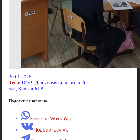
30.01.2026
Теги:
ВОВ
,
День памяти
,
классный
час
,
Ковган М.В.
Поделиться записью
Share on WhatsApp
Поделиться Vk