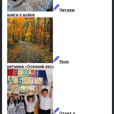
Читаем
книги о войне
Урок
ритмики «Осенний лес»
Отчет о