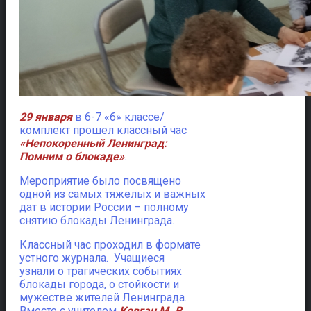
29 января
в 6-7 «б» классе/
комплект прошел классный час
«Непокоренный Ленинград:
Помним о блокаде»
.
Мероприятие было посвящено
одной из самых тяжелых и важных
дат в истории России – полному
снятию блокады Ленинграда.
Классный час проходил в формате
устного журнала. Учащиеся
узнали о трагических событиях
блокады города, о стойкости и
мужестве жителей Ленинграда.
Вместе с учителем
Ковган М. В.