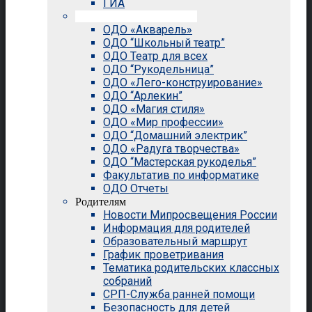
ГИА
Внеурочная деятельность
ОДО «Акварель»
ОДО “Школьный театр”
ОДО Театр для всех
ОДО “Рукодельница”
ОДО «Лего-конструирование»
ОДО “Арлекин”
ОДО «Магия стиля»
ОДО «Мир профессии»
ОДО “Домашний электрик”
ОДО «Радуга творчества»
ОДО “Мастерская рукоделья”
Факультатив по информатике
ОДО Отчеты
Родителям
Новости Мипросвещения России
Информация для родителей
Образовательный маршрут
График проветривания
Тематика родительских классных
собраний
СРП-Служба ранней помощи
Безопасность для детей