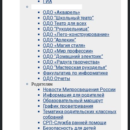
ГИА
Внеурочная деятельность
ОДО «Акварель»
ОДО “Школьный театр”
ОДО Театр для всех
ОДО “Рукодельница”
ОДО «Лего-конструирование»
ОДО “Арлекин”
ОДО «Магия стиля»
ОДО «Мир профессии»
ОДО “Домашний электрик”
ОДО «Радуга творчества»
ОДО “Мастерская рукоделья”
Факультатив по информатике
ОДО Отчеты
Родителям
Новости Мипросвещения России
Информация для родителей
Образовательный маршрут
График проветривания
Тематика родительских классных
собраний
СРП-Служба ранней помощи
Безопасность для детей