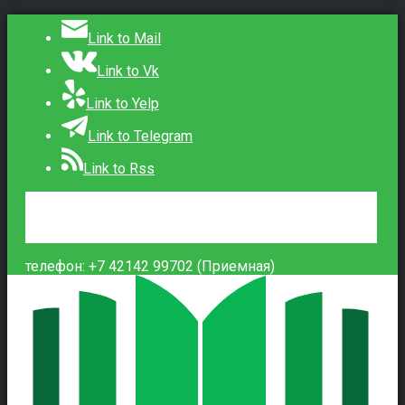
Link to Mail
Link to Vk
Link to Yelp
Link to Telegram
Link to Rss
Сведения об образовательной организации
Контакты
Вход
телефон: +7 42142 99702 (Приемная)