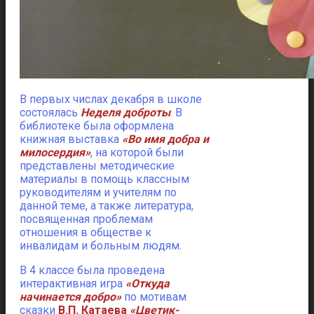
В первых числах декабря в школе
состоялась
Неделя доброты
. В
библиотеке была оформлена
книжная выставка
«Во имя добра и
милосердия»
,
на которой были
представлены методические
материалы в помощь классным
руководителям и учителям по
данной теме, а также литература,
посвященная проблемам
отношения в обществе к
инвалидам и больным людям.
В 4 классе была проведена
интерактивная игра
«Откуда
начинается добро»
по мотивам
сказки
В.П. Катаева
«Цветик-