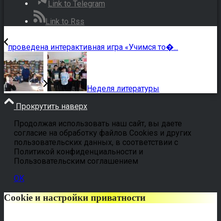
Link to Telegram
Link to Rss
проведена интерактивная игра «Учимся то�...
Неделя литературы
Прокрутить наверх
Продолжая использовать наш сайт, вы даете
согласие на обработку файлов Cookies и других
пользовательских данных, в соответствии с
Политикой конфиденциальности и
Пользовательским соглашением
OK
Cookie и настройки приватности