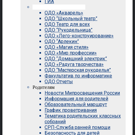
ГИА
Внеурочная деятельность
ОДО «Акварель»
ОДО “Школьный театр”
ОДО Театр для всех
ОДО “Рукодельница”
ОДО «Лего-конструирование»
ОДО “Арлекин”
ОДО «Магия стиля»
ОДО «Мир профессии»
ОДО “Домашний электрик”
ОДО «Радуга творчества»
ОДО “Мастерская рукоделья”
Факультатив по информатике
ОДО Отчеты
Родителям
Новости Мипросвещения России
Информация для родителей
Образовательный маршрут
График проветривания
Тематика родительских классных
собраний
СРП-Служба ранней помощи
Безопасность для детей