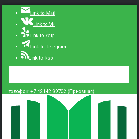
Link to Mail
Link to Vk
Link to Yelp
Link to Telegram
Link to Rss
Сведения об образовательной организации
Контакты
Вход
телефон: +7 42142 99702 (Приемная)