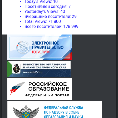
Today's Views:
10
Посетителей сегодня:
7
Yesterday's Views:
40
Вчерашние посетители:
29
Total Views:
71 800
Всего посетителей:
178 999