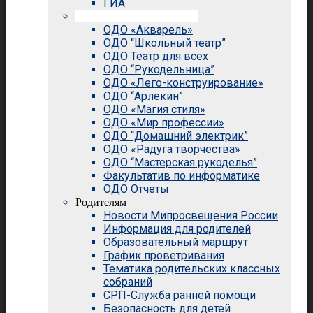
ГИА
Внеурочная деятельность
ОДО «Акварель»
ОДО “Школьный театр”
ОДО Театр для всех
ОДО “Рукодельница”
ОДО «Лего-конструирование»
ОДО “Арлекин”
ОДО «Магия стиля»
ОДО «Мир профессии»
ОДО “Домашний электрик”
ОДО «Радуга творчества»
ОДО “Мастерская рукоделья”
Факультатив по информатике
ОДО Отчеты
Родителям
Новости Мипросвещения России
Информация для родителей
Образовательный маршрут
График проветривания
Тематика родительских классных
собраний
СРП-Служба ранней помощи
Безопасность для детей