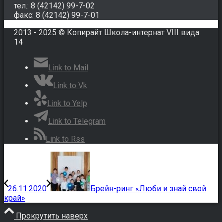
тел.: 8 (42142) 99-7-02
факс: 8 (42142) 99-7-01
2013 - 2025 © Копирайт Школа-интернат VIII вида
14
Link to Mail
Link to Vk
Link to Yelp
Link to Telegram
Link to Rss
26.11.2020
Брейн-ринг «Люби и знай свой
край»
Прокрутить наверх