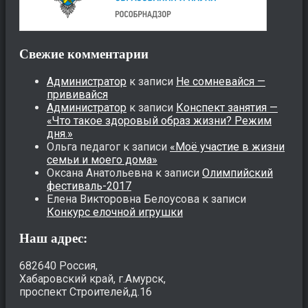
Свежие комментарии
Администратор
к записи
Не сомневайся —
прививайся
Администратор
к записи
Конспект занятия —
«Что такое здоровый образ жизни? Режим
дня.»
Ольга педагог
к записи
«Моё участие в жизни
семьи и моего дома»
Оксана Анатольевна
к записи
Олимпийский
фестиваль-2017
Елена Викторовна Белоусова
к записи
Конкурс елочной игрушки
Наш адрес:
682640 Россия,
Хабаровский край, г.Амурск,
проспект Строителей,д.16