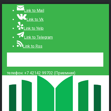
Link to Mail
Link to Vk
Link to Yelp
Link to Telegram
Link to Rss
Сведения об образовательной организации
Контакты
Вход
телефон: +7 42142 99702 (Приемная)