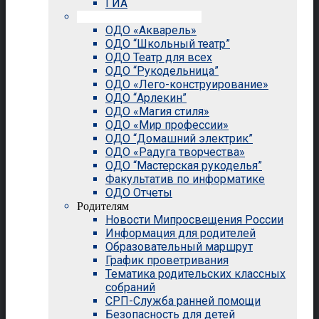
ГИА
Внеурочная деятельность
ОДО «Акварель»
ОДО “Школьный театр”
ОДО Театр для всех
ОДО “Рукодельница”
ОДО «Лего-конструирование»
ОДО “Арлекин”
ОДО «Магия стиля»
ОДО «Мир профессии»
ОДО “Домашний электрик”
ОДО «Радуга творчества»
ОДО “Мастерская рукоделья”
Факультатив по информатике
ОДО Отчеты
Родителям
Новости Мипросвещения России
Информация для родителей
Образовательный маршрут
График проветривания
Тематика родительских классных
собраний
СРП-Служба ранней помощи
Безопасность для детей