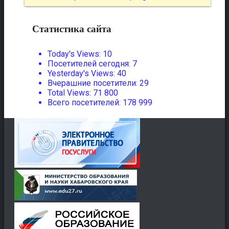
Статистика сайта
Today's Views:
10
Посетителей сегодня:
7
Yesterday's Views:
40
Вчерашние посетители:
29
Total Views:
71 800
Всего посетителей:
178 999