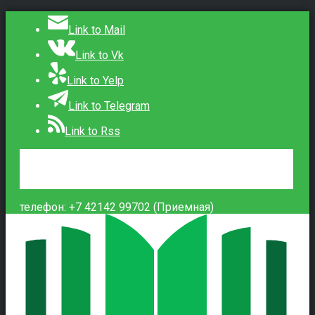
Link to Mail
Link to Vk
Link to Yelp
Link to Telegram
Link to Rss
Сведения об образовательной организации
Контакты
Вход
телефон: +7 42142 99702 (Приемная)