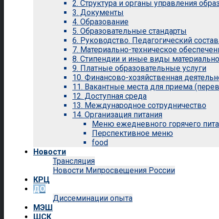
2. Структура и органы управления обр
3. Документы
4. Образование
5. Образовательные стандарты
6. Руководство. Педагогический состав
7. Материально-техническое обеспечен
8. Стипендии и иные виды материальн
9. Платные образовательные услуги
10. Финансово-хозяйственная деятельн
11. Вакантные места для приема (перев
12. Доступная среда
13. Международное сотрудничество
14. Организация питания
Меню ежедневного горячего пит
Перспективное меню
food
Новости
Трансляция
Новости Мипросвещения России
КРЦ
ДО
Диссеминации опыта
МЭШ
ШСК