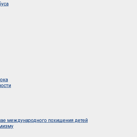
буса
тока
ности
учае международного похищения детей
емизму