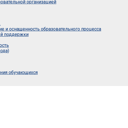
азовательной организацией
.
ие и оснащенность образовательного процесса
ой поддержки
ость
ода)
ания обучающихся