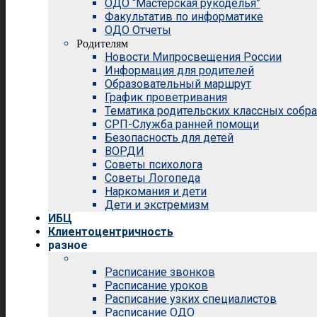
ОДО “Мастерская рукоделья”
Факультатив по информатике
ОДО Отчеты
Родителям
Новости Мипросвещения России
Информация для родителей
Образовательный маршрут
График проветривания
Тематика родительских классных собр
СРП-Служба ранней помощи
Безопасность для детей
ВОРДИ
Советы психолога
Советы Логопеда
Наркомания и дети
Дети и экстремизм
ИБЦ
Клиентоцентричность
разное
Расписание звонков
Расписание уроков
Расписание узких специалистов
Расписание ОДО