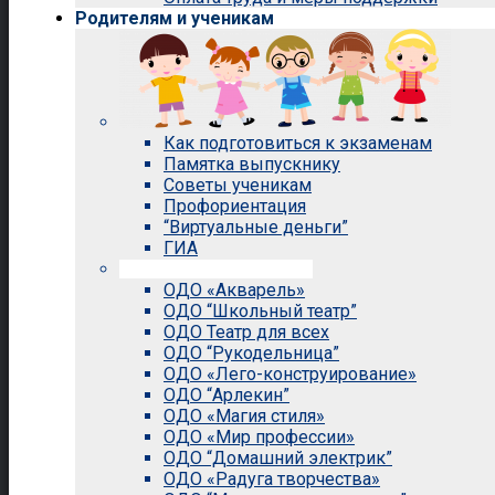
Родителям и ученикам
Как подготовиться к экзаменам
Памятка выпускнику
Советы ученикам
Профориентация
“Виртуальные деньги”
ГИА
Внеурочная деятельность
ОДО «Акварель»
ОДО “Школьный театр”
ОДО Театр для всех
ОДО “Рукодельница”
ОДО «Лего-конструирование»
ОДО “Арлекин”
ОДО «Магия стиля»
ОДО «Мир профессии»
ОДО “Домашний электрик”
ОДО «Радуга творчества»