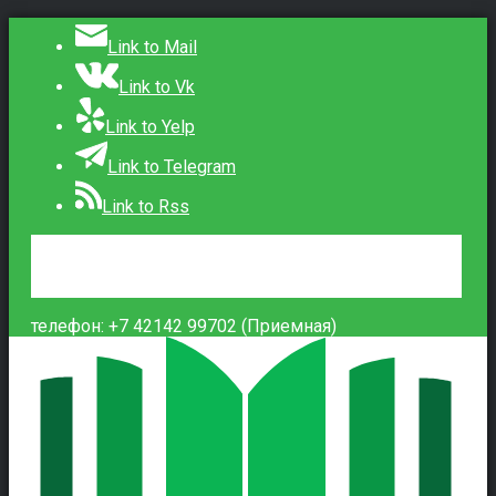
Link to Mail
Link to Vk
Link to Yelp
Link to Telegram
Link to Rss
Сведения об образовательной организации
Контакты
Вход
телефон: +7 42142 99702 (Приемная)