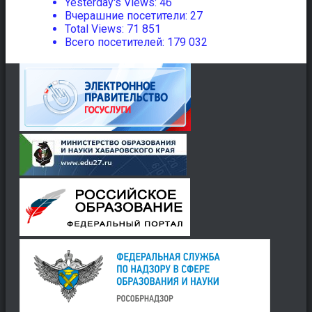
Yesterday's Views:
46
Вчерашние посетители:
27
Total Views:
71 851
Всего посетителей:
179 032