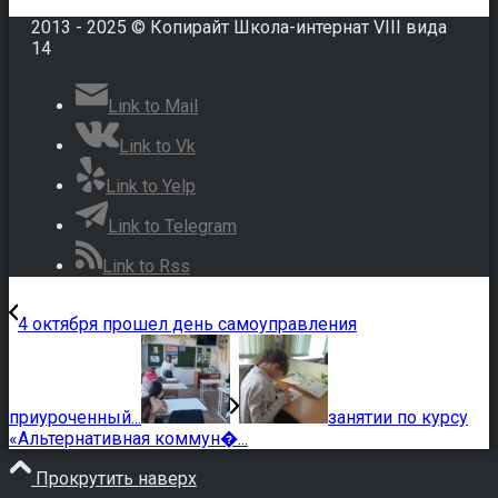
2013 - 2025 © Копирайт Школа-интернат VIII вида
14
Link to Mail
Link to Vk
Link to Yelp
Link to Telegram
Link to Rss
4 октября прошел день самоуправления
приуроченный...
занятии по курсу
«Альтернативная коммун�...
Прокрутить наверх