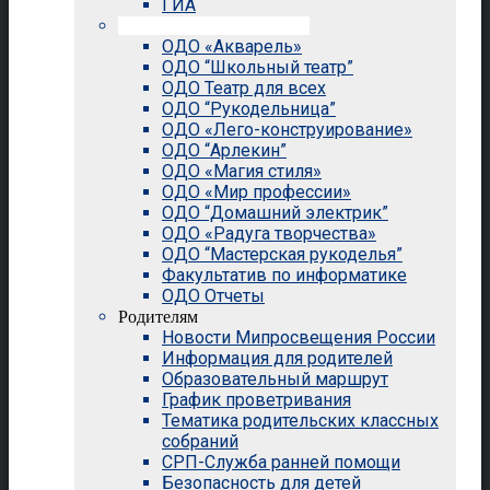
ГИА
Внеурочная деятельность
ОДО «Акварель»
ОДО “Школьный театр”
ОДО Театр для всех
ОДО “Рукодельница”
ОДО «Лего-конструирование»
ОДО “Арлекин”
ОДО «Магия стиля»
ОДО «Мир профессии»
ОДО “Домашний электрик”
ОДО «Радуга творчества»
ОДО “Мастерская рукоделья”
Факультатив по информатике
ОДО Отчеты
Родителям
Новости Мипросвещения России
Информация для родителей
Образовательный маршрут
График проветривания
Тематика родительских классных
собраний
СРП-Служба ранней помощи
Безопасность для детей