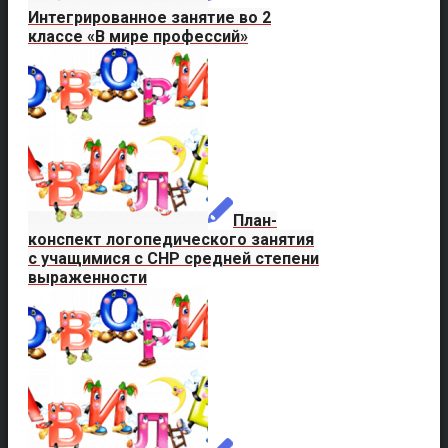
Интегрированное занятие во 2
классе «В мире профессий»
План-
конспект логопедического занятия
с учащимися с СНР средней степени
выраженности