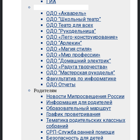
ГИА
Внеурочная деятельность
ОДО «Акварель»
ОДО “Школьный театр”
ОДО Театр для всех
ОДО “Рукодельница”
ОДО «Лего-конструирование»
ОДО “Арлекин”
ОДО «Магия стиля»
ОДО «Мир профессии»
ОДО “Домашний электрик”
ОДО «Радуга творчества»
ОДО “Мастерская рукоделья”
Факультатив по информатике
ОДО Отчеты
Родителям
Новости Мипросвещения России
Информация для родителей
Образовательный маршрут
График проветривания
Тематика родительских классных
собраний
СРП-Служба ранней помощи
Безопасность для детей