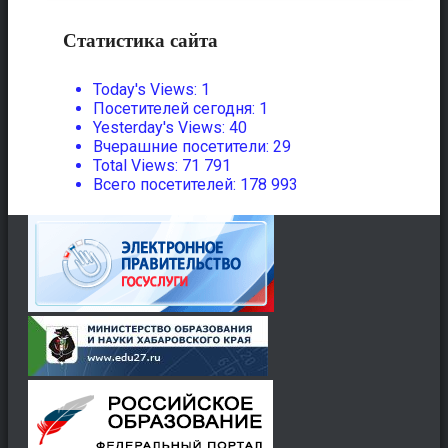
Статистика сайта
Today's Views:
1
Посетителей сегодня:
1
Yesterday's Views:
40
Вчерашние посетители:
29
Total Views:
71 791
Всего посетителей:
178 993