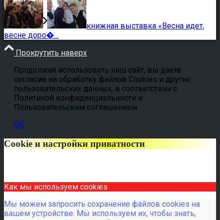
книжная выставка «Весна идет,
весне доро�...
Прокрутить наверх
Продолжая использовать наш сайт, вы даете
согласие на обработку файлов Cookies и других
пользовательских данных, в соответствии с
Политикой конфиденциальности и
Пользовательским соглашением
OK
Cookie и настройки приватности
Как мы используем cookies
Мы можем запросить сохранение файлов cookies на
вашем устройстве. Мы используем их, чтобы знать,