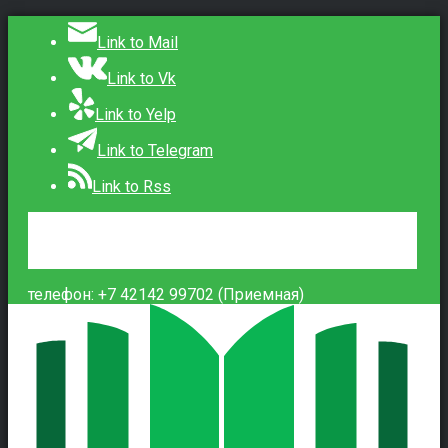
Link to Mail
Link to Vk
Link to Yelp
Link to Telegram
Link to Rss
Сведения об образовательной организации
Контакты
Вход
телефон: +7 42142 99702 (Приемная)