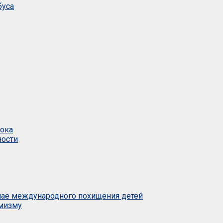
буса
тока
ности
учае международного похищения детей
емизму