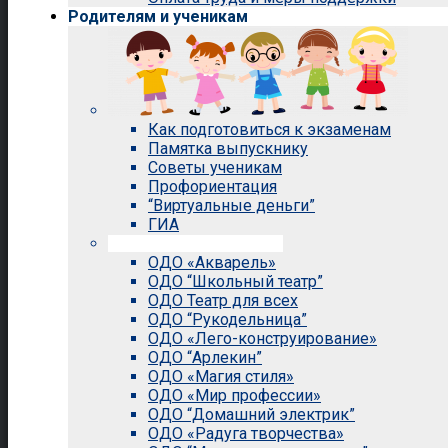
Родителям и ученикам
Как подготовиться к экзаменам
Памятка выпускнику
Советы ученикам
Профориентация
“Виртуальные деньги”
ГИА
Внеурочная деятельность
ОДО «Акварель»
ОДО “Школьный театр”
ОДО Театр для всех
ОДО “Рукодельница”
ОДО «Лего-конструирование»
ОДО “Арлекин”
ОДО «Магия стиля»
ОДО «Мир профессии»
ОДО “Домашний электрик”
ОДО «Радуга творчества»