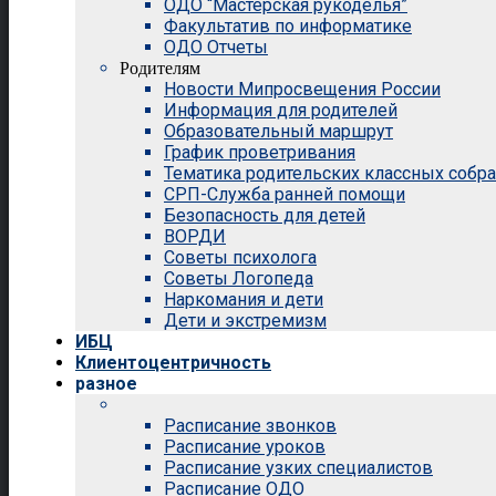
ОДО “Мастерская рукоделья”
Факультатив по информатике
ОДО Отчеты
Родителям
Новости Мипросвещения России
Информация для родителей
Образовательный маршрут
График проветривания
Тематика родительских классных собр
СРП-Служба ранней помощи
Безопасность для детей
ВОРДИ
Советы психолога
Советы Логопеда
Наркомания и дети
Дети и экстремизм
ИБЦ
Клиентоцентричность
разное
Расписание звонков
Расписание уроков
Расписание узких специалистов
Расписание ОДО