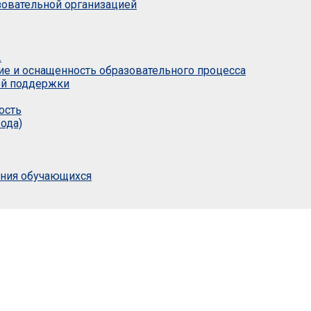
азовательной организацией
.
ие и оснащенность образовательного процесса
ой поддержки
ость
ода)
ания обучающихся