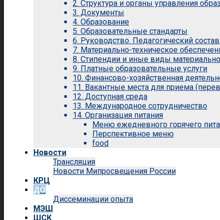
2. Структура и органы управления обр
3. Документы
4. Образование
5. Образовательные стандарты
6. Руководство. Педагогический состав
7. Материально-техническое обеспечен
8. Стипендии и иные виды материальн
9. Платные образовательные услуги
10. Финансово-хозяйственная деятельн
11. Вакантные места для приема (перев
12. Доступная среда
13. Международное сотрудничество
14. Организация питания
Меню ежедневного горячего пит
Перспективное меню
food
Новости
Трансляция
Новости Мипросвещения России
КРЦ
ДО
Диссеминации опыта
МЭШ
ШСК