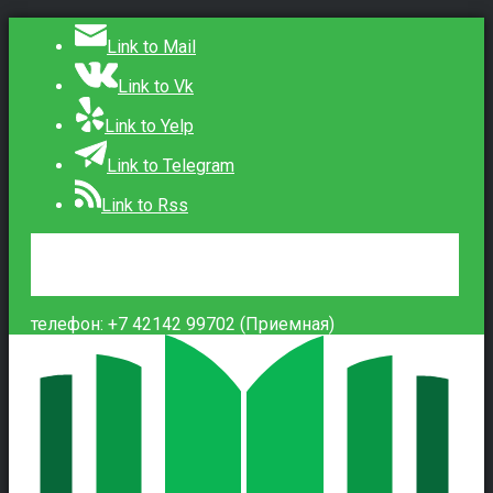
Link to Mail
Link to Vk
Link to Yelp
Link to Telegram
Link to Rss
Сведения об образовательной организации
Контакты
Вход
телефон: +7 42142 99702 (Приемная)