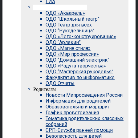
ГИА
Внеурочная деятельность
ОДО «Акварель»
ОДО “Школьный театр”
ОДО Театр для всех
ОДО “Рукодельница”
ОДО «Лего-конструирование»
ОДО “Арлекин”
ОДО «Магия стиля»
ОДО «Мир профессии»
ОДО “Домашний электрик”
ОДО «Радуга творчества»
ОДО “Мастерская рукоделья”
Факультатив по информатике
ОДО Отчеты
Родителям
Новости Мипросвещения России
Информация для родителей
Образовательный маршрут
График проветривания
Тематика родительских классных
собраний
СРП-Служба ранней помощи
Безопасность для детей