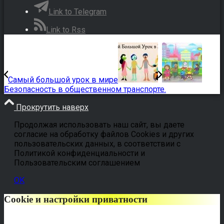
Link to Telegram
Link to Rss
Самый большой урок в мире
Безопасность в общественном транспорте.
Прокрутить наверх
Продолжая использовать наш сайт, вы даете
согласие на обработку файлов Cookies и других
пользовательских данных, в соответствии с
Политикой конфиденциальности и
Пользовательским соглашением
OK
Cookie и настройки приватности