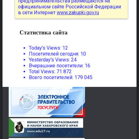
предпринимательства размещаются на
официальном сайте Российской Федерации
в сети Интернет
www.zakupki.gov.ru
Статистика сайта
Today's Views:
12
Посетителей сегодня:
10
Yesterday's Views:
24
Вчерашние посетители:
16
Total Views:
71 872
Всего посетителей:
179 045