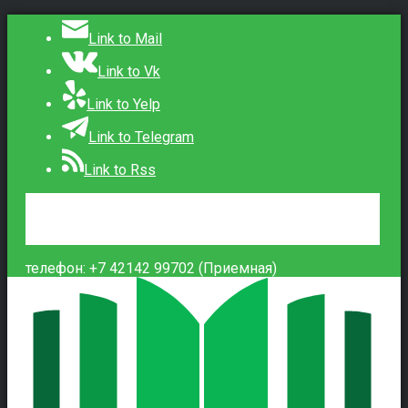
Link to Mail
Link to Vk
Link to Yelp
Link to Telegram
Link to Rss
Сведения об образовательной организации
Контакты
Вход
телефон: +7 42142 99702 (Приемная)