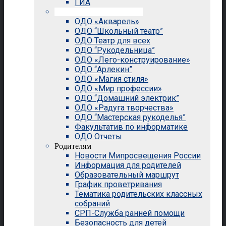
ГИА
Внеурочная деятельность
ОДО «Акварель»
ОДО “Школьный театр”
ОДО Театр для всех
ОДО “Рукодельница”
ОДО «Лего-конструирование»
ОДО “Арлекин”
ОДО «Магия стиля»
ОДО «Мир профессии»
ОДО “Домашний электрик”
ОДО «Радуга творчества»
ОДО “Мастерская рукоделья”
Факультатив по информатике
ОДО Отчеты
Родителям
Новости Мипросвещения России
Информация для родителей
Образовательный маршрут
График проветривания
Тематика родительских классных
собраний
СРП-Служба ранней помощи
Безопасность для детей