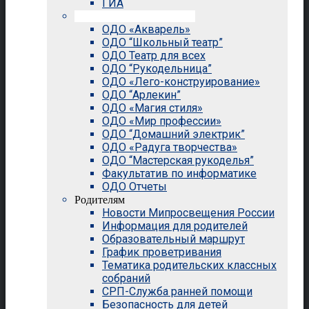
ГИА
Внеурочная деятельность
ОДО «Акварель»
ОДО “Школьный театр”
ОДО Театр для всех
ОДО “Рукодельница”
ОДО «Лего-конструирование»
ОДО “Арлекин”
ОДО «Магия стиля»
ОДО «Мир профессии»
ОДО “Домашний электрик”
ОДО «Радуга творчества»
ОДО “Мастерская рукоделья”
Факультатив по информатике
ОДО Отчеты
Родителям
Новости Мипросвещения России
Информация для родителей
Образовательный маршрут
График проветривания
Тематика родительских классных
собраний
СРП-Служба ранней помощи
Безопасность для детей