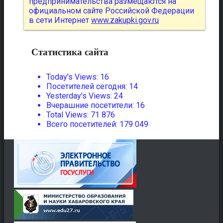
предпринимательства размещаются на
официальном сайте Российской Федерации
в сети Интернет
www.zakupki.gov.ru
Статистика сайта
Today's Views:
16
Посетителей сегодня:
14
Yesterday's Views:
24
Вчерашние посетители:
16
Total Views:
71 876
Всего посетителей:
179 049