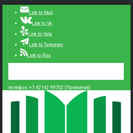
Link to Mail
Link to Vk
Link to Yelp
Link to Telegram
Link to Rss
Сведения об образовательной организации
Контакты
Вход
телефон: +7 42142 99702 (Приемная)