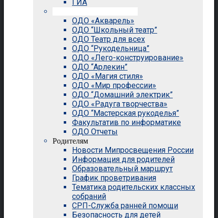
ГИА
Внеурочная деятельность
ОДО «Акварель»
ОДО “Школьный театр”
ОДО Театр для всех
ОДО “Рукодельница”
ОДО «Лего-конструирование»
ОДО “Арлекин”
ОДО «Магия стиля»
ОДО «Мир профессии»
ОДО “Домашний электрик”
ОДО «Радуга творчества»
ОДО “Мастерская рукоделья”
Факультатив по информатике
ОДО Отчеты
Родителям
Новости Мипросвещения России
Информация для родителей
Образовательный маршрут
График проветривания
Тематика родительских классных
собраний
СРП-Служба ранней помощи
Безопасность для детей