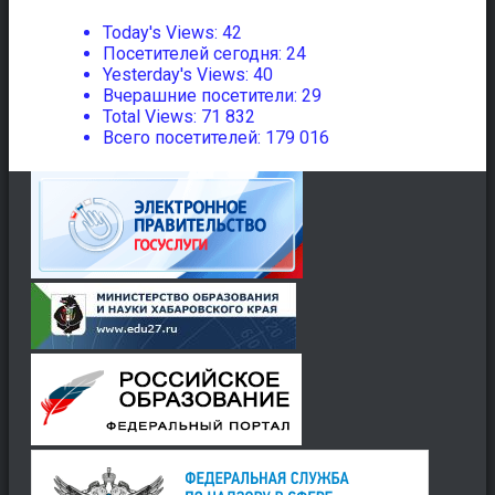
Today's Views:
42
Посетителей сегодня:
24
Yesterday's Views:
40
Вчерашние посетители:
29
Total Views:
71 832
Всего посетителей:
179 016