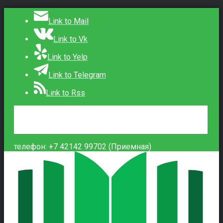
Link to Mail
Link to Vk
Link to Yelp
Link to Telegram
Link to Rss
Сведения об образовательной организации
Контакты
Вход
телефон: +7 42142 99702 (Приемная)