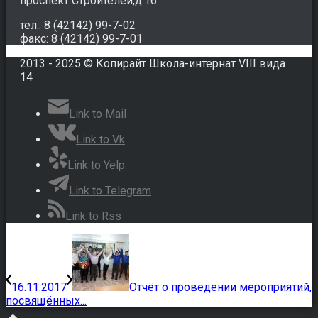
проспект Строителей,д.16
тел.: 8 (42142) 99-7-02
факс: 8 (42142) 99-7-01
2013 - 2025 © Копирайт Школа-интернат VIII вида
14
Link to Mail
Link to Vk
Link to Yelp
Link to Telegram
Link to Rss
16.11.2017
Отчёт о проведении мероприятий,
посвящённых...