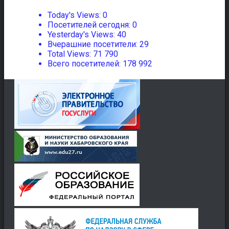
Today's Views:
0
Посетителей сегодня:
0
Yesterday's Views:
40
Вчерашние посетители:
29
Total Views:
71 790
Всего посетителей:
178 992