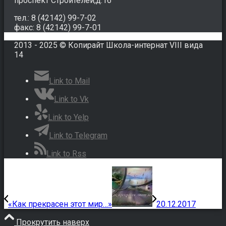
проспект Строителей,д.16
тел.: 8 (42142) 99-7-02
факс: 8 (42142) 99-7-01
2013 - 2025 © Копирайт Школа-интернат VIII вида
14
Link to Mail
Link to Vk
Link to Yelp
Link to Telegram
Link to Rss
«Как прекрасен этот мир…»
20.12.2017
Прокрутить наверх