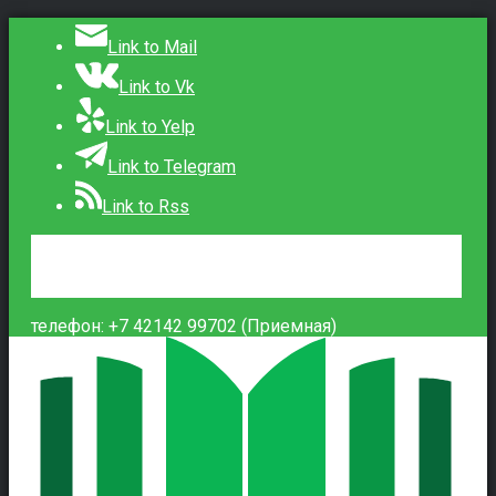
Link to Mail
Link to Vk
Link to Yelp
Link to Telegram
Link to Rss
Сведения об образовательной организации
Контакты
Вход
телефон: +7 42142 99702 (Приемная)