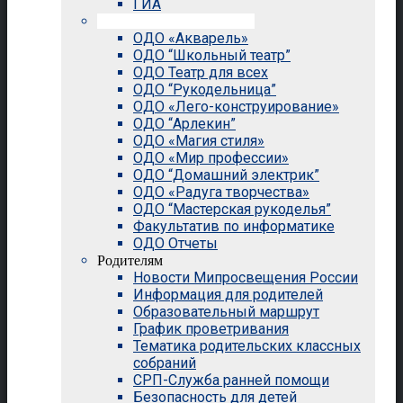
ГИА
Внеурочная деятельность
ОДО «Акварель»
ОДО “Школьный театр”
ОДО Театр для всех
ОДО “Рукодельница”
ОДО «Лего-конструирование»
ОДО “Арлекин”
ОДО «Магия стиля»
ОДО «Мир профессии»
ОДО “Домашний электрик”
ОДО «Радуга творчества»
ОДО “Мастерская рукоделья”
Факультатив по информатике
ОДО Отчеты
Родителям
Новости Мипросвещения России
Информация для родителей
Образовательный маршрут
График проветривания
Тематика родительских классных
собраний
СРП-Служба ранней помощи
Безопасность для детей