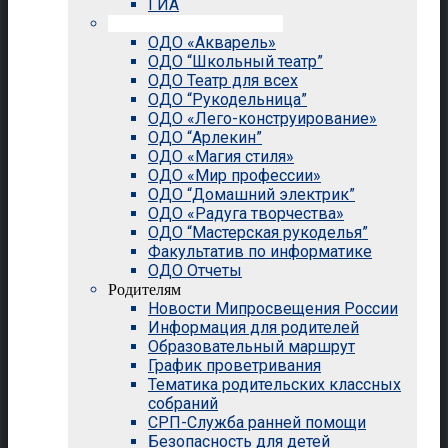
ГИА
Внеурочная деятельность
ОДО «Акварель»
ОДО “Школьный театр”
ОДО Театр для всех
ОДО “Рукодельница”
ОДО «Лего-конструирование»
ОДО “Арлекин”
ОДО «Магия стиля»
ОДО «Мир профессии»
ОДО “Домашний электрик”
ОДО «Радуга творчества»
ОДО “Мастерская рукоделья”
Факультатив по информатике
ОДО Отчеты
Родителям
Новости Мипросвещения России
Информация для родителей
Образовательный маршрут
График проветривания
Тематика родительских классных
собраний
СРП-Служба ранней помощи
Безопасность для детей