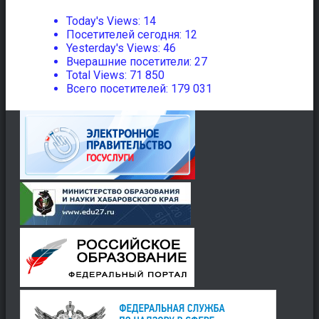
Today's Views:
14
Посетителей сегодня:
12
Yesterday's Views:
46
Вчерашние посетители:
27
Total Views:
71 850
Всего посетителей:
179 031