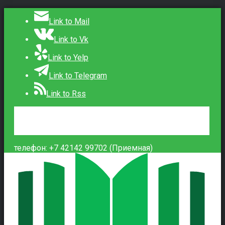
Link to Mail
Link to Vk
Link to Yelp
Link to Telegram
Link to Rss
Сведения об образовательной организации
Контакты
Вход
телефон: +7 42142 99702 (Приемная)