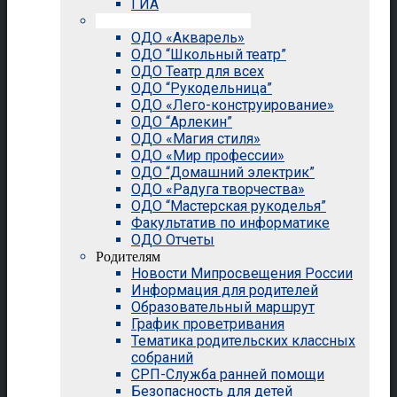
ГИА
Внеурочная деятельность
ОДО «Акварель»
ОДО “Школьный театр”
ОДО Театр для всех
ОДО “Рукодельница”
ОДО «Лего-конструирование»
ОДО “Арлекин”
ОДО «Магия стиля»
ОДО «Мир профессии»
ОДО “Домашний электрик”
ОДО «Радуга творчества»
ОДО “Мастерская рукоделья”
Факультатив по информатике
ОДО Отчеты
Родителям
Новости Мипросвещения России
Информация для родителей
Образовательный маршрут
График проветривания
Тематика родительских классных
собраний
СРП-Служба ранней помощи
Безопасность для детей