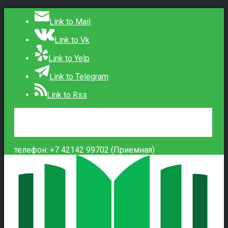
Link to Mail
Link to Vk
Link to Yelp
Link to Telegram
Link to Rss
Сведения об образовательной организации
Контакты
Вход
телефон: +7 42142 99702 (Приемная)