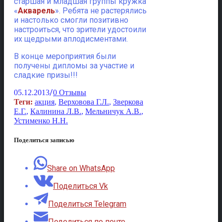
старшая и младшая группы кружка
«
Акварель
». Ребята не растерялись
и настолько смогли позитивно
настроиться, что зрители удостоили
их щедрыми аплодисментами.
В конце мероприятия были
получены дипломы за участие и
сладкие призы!!!
/
05.12.2013
0 Отзывы
Теги:
акция
,
Верховова Г.Л.
,
Зверкова
Е.Г.
,
Калинина Л.В.
,
Мельничук А.В.
,
Устименко Н.Н.
Поделиться записью
Share on WhatsApp
Поделиться Vk
Поделиться Telegram
Поделиться по почте