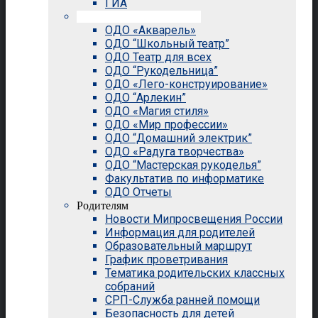
ГИА
Внеурочная деятельность
ОДО «Акварель»
ОДО “Школьный театр”
ОДО Театр для всех
ОДО “Рукодельница”
ОДО «Лего-конструирование»
ОДО “Арлекин”
ОДО «Магия стиля»
ОДО «Мир профессии»
ОДО “Домашний электрик”
ОДО «Радуга творчества»
ОДО “Мастерская рукоделья”
Факультатив по информатике
ОДО Отчеты
Родителям
Новости Мипросвещения России
Информация для родителей
Образовательный маршрут
График проветривания
Тематика родительских классных
собраний
СРП-Служба ранней помощи
Безопасность для детей