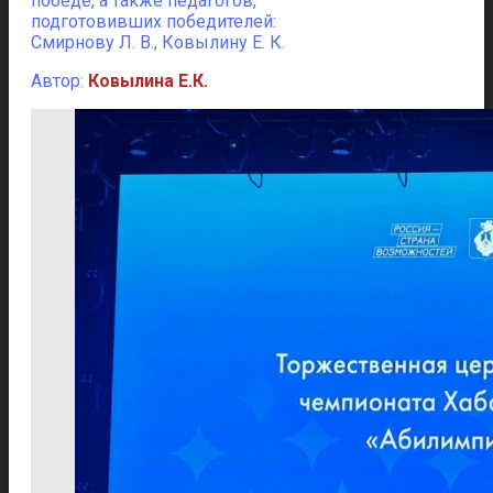
победе, а также педагогов,
подготовивших победителей:
Смирнову Л. В., Ковылину Е. К.
Автор:
Ковылина Е.К.