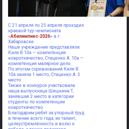
С 21 апреля по 25 апреля проходил
краевой тур чемпионата
«
Абилимпикс-2026
» в г.
Хабаровске.
Наше учреждение представляли:
Киля В 10а — компетенция
ковроткачество, Стаценко А. 10а —
компетенция малярное дело.
По итогам соревнований Киля В.
10а заняла 1 место, Стаценко А. 3
место.
Также в конкурсе участвовала
наша выпускница Шишкина Т,
занявшая 2 место в категории
студенты по компетенции
ковроткачество.
Благодарим ребят за упорный труд
в течение всего года, их талант,
целеустремлённость и волю к