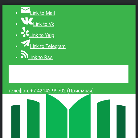
Link to Mail
Link to Vk
Link to Yelp
Link to Telegram
Link to Rss
Сведения об образовательной организации
Контакты
Вход
телефон: +7 42142 99702 (Приемная)