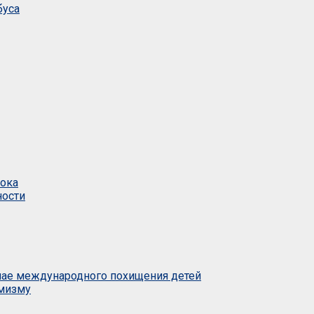
буса
тока
ности
учае международного похищения детей
емизму