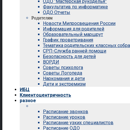
ОДО “Мастерская рукоделья”
Факультатив по информатике
ОДО Отчеты
Родителям
Новости Мипросвещения России
Информация для родителей
Образовательный маршрут
График проветривания
Тематика родительских классных собр
СРП-Служба ранней помощи
Безопасность для детей
ВОРДИ
Советы психолога
Советы Логопеда
Наркомания и дети
Дети и экстремизм
ИБЦ
Клиентоцентричность
разное
Расписание звонков
Расписание уроков
Расписание узких специалистов
Расписание ОДО