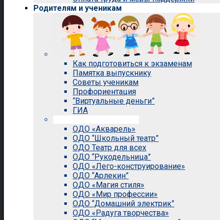
Родителям и ученикам
Как подготовиться к экзаменам
Памятка выпускнику
Советы ученикам
Профориентация
“Виртуальные деньги”
ГИА
Внеурочная деятельность
ОДО «Акварель»
ОДО “Школьный театр”
ОДО Театр для всех
ОДО “Рукодельница”
ОДО «Лего-конструирование»
ОДО “Арлекин”
ОДО «Магия стиля»
ОДО «Мир профессии»
ОДО “Домашний электрик”
ОДО «Радуга творчества»