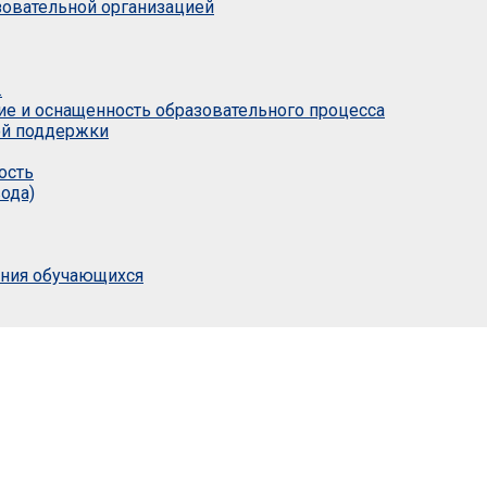
азовательной организацией
.
ие и оснащенность образовательного процесса
ой поддержки
ость
ода)
ания обучающихся