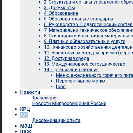
2. Структура и органы управления обр
3. Документы
4. Образование
5. Образовательные стандарты
6. Руководство. Педагогический состав
7. Материально-техническое обеспечен
8. Стипендии и иные виды материальн
9. Платные образовательные услуги
10. Финансово-хозяйственная деятельн
11. Вакантные места для приема (перев
12. Доступная среда
13. Международное сотрудничество
14. Организация питания
Меню ежедневного горячего пит
Перспективное меню
food
Новости
Трансляция
Новости Мипросвещения России
КРЦ
ДО
Диссеминации опыта
МЭШ
ШСК