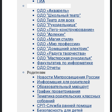
ГИА
Внеурочная деятельность
ОДО «Акварель»
ОДО “Школьный театр”
ОДО Театр для всех
ОДО “Рукодельница”
ОДО «Лего-конструирование»
ОДО “Арлекин”
ОДО «Магия стиля»
ОДО «Мир профессии»
ОДО “Домашний электрик”
ОДО «Радуга творчества»
ОДО “Мастерская рукоделья”
Факультатив по информатике
ОДО Отчеты
Родителям
Новости Мипросвещения России
Информация для родителей
Образовательный маршрут
График проветривания
Тематика родительских классных
собраний
СРП-Служба ранней помощи
Безопасность для детей