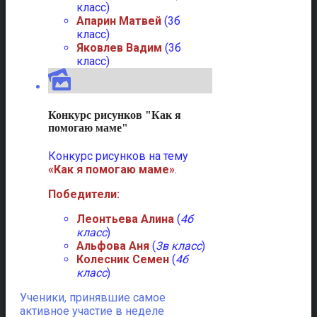
класс)
Апарин Матвей
(3б
класс)
Яковлев Вадим
(3б
класс)
Конкурс рисунков "Как я
помогаю маме"
Конкурс рисунков на тему
«Как я помогаю маме»
.
Победители:
Леонтьева Алина
(
4б
класс
)
Альфова Аня
(
3в класс
)
Колесник Семен
(
4б
класс
)
Ученики, принявшие самое
активное участие в неделе