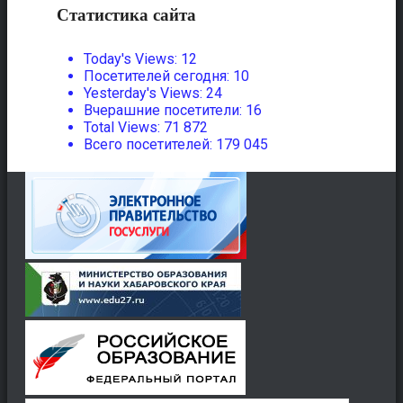
Статистика сайта
Today's Views:
12
Посетителей сегодня:
10
Yesterday's Views:
24
Вчерашние посетители:
16
Total Views:
71 872
Всего посетителей:
179 045