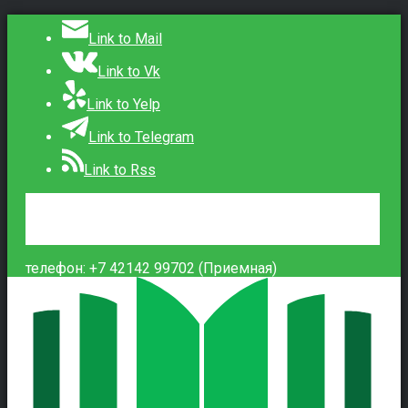
Link to Mail
Link to Vk
Link to Yelp
Link to Telegram
Link to Rss
Сведения об образовательной организации
Контакты
Вход
телефон: +7 42142 99702 (Приемная)