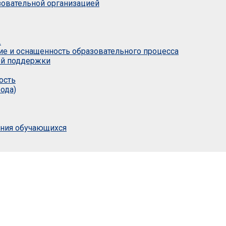
азовательной организацией
.
ие и оснащенность образовательного процесса
ой поддержки
ость
ода)
ания обучающихся