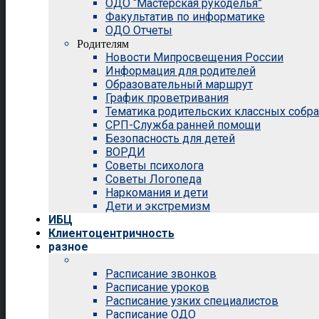
ОДО “Мастерская рукоделья”
Факультатив по информатике
ОДО Отчеты
Родителям
Новости Мипросвещения России
Информация для родителей
Образовательный маршрут
График проветривания
Тематика родительских классных собр
СРП-Служба ранней помощи
Безопасность для детей
ВОРДИ
Советы психолога
Советы Логопеда
Наркомания и дети
Дети и экстремизм
ИБЦ
Клиентоцентричность
разное
Расписание звонков
Расписание уроков
Расписание узких специалистов
Расписание ОДО