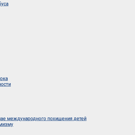
буса
тока
ности
учае международного похищения детей
емизму