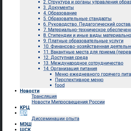
2. Структура и органы управления обр
3. Документы
4. Образование
5. Образовательные стандарты
6. Руководство. Педагогический состав
7. Материально-техническое обеспечен
8. Стипендии и иные виды материальн
9. Платные образовательные услуги
10. Финансово-хозяйственная деятельн
11. Вакантные места для приема (перев
12. Доступная среда
13. Международное сотрудничество
14. Организация питания
Меню ежедневного горячего пит
Перспективное меню
food
Новости
Трансляция
Новости Мипросвещения России
КРЦ
ДО
Диссеминации опыта
МЭШ
ШСК