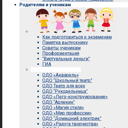
Родителям и ученикам
Как подготовиться к экзаменам
Памятка выпускнику
Советы ученикам
Профориентация
“Виртуальные деньги”
ГИА
Внеурочная деятельность
ОДО «Акварель»
ОДО “Школьный театр”
ОДО Театр для всех
ОДО “Рукодельница”
ОДО «Лего-конструирование»
ОДО “Арлекин”
ОДО «Магия стиля»
ОДО «Мир профессии»
ОДО “Домашний электрик”
ОДО «Радуга творчества»