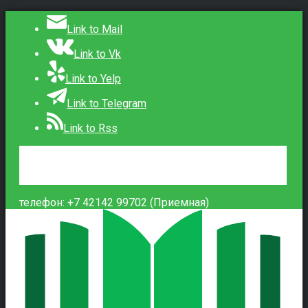
Link to Mail
Link to Vk
Link to Yelp
Link to Telegram
Link to Rss
Сведения об образовательной организации
Контакты
Вход
телефон: +7 42142 99702 (Приемная)