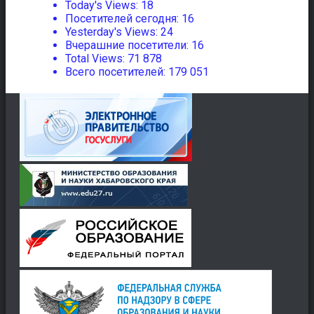
Today's Views:
18
Посетителей сегодня:
16
Yesterday's Views:
24
Вчерашние посетители:
16
Total Views:
71 878
Всего посетителей:
179 051