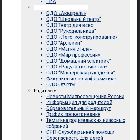
ГИА
Внеурочная деятельность
ОДО «Акварель»
ОДО “Школьный театр”
ОДО Театр для всех
ОДО “Рукодельница”
ОДО «Лего-конструирование»
ОДО “Арлекин”
ОДО «Магия стиля»
ОДО «Мир профессии»
ОДО “Домашний электрик”
ОДО «Радуга творчества»
ОДО “Мастерская рукоделья”
Факультатив по информатике
ОДО Отчеты
Родителям
Новости Мипросвещения России
Информация для родителей
Образовательный маршрут
График проветривания
Тематика родительских классных
собраний
СРП-Служба ранней помощи
Безопасность для детей