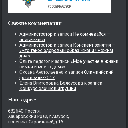
Свежие комментарии
Администратор
к записи
Не сомневайся —
прививайся
Администратор
к записи
Конспект занятия —
«Что такое здоровый образ жизни? Режим
дня.»
Ольга педагог
к записи
«Моё участие в жизни
семьи и моего дома»
Оксана Анатольевна
к записи
Олимпийский
фестиваль-2017
Елена Викторовна Белоусова
к записи
Конкурс елочной игрушки
Наш адрес:
682640 Россия,
Хабаровский край, г.Амурск,
проспект Строителей,д.16