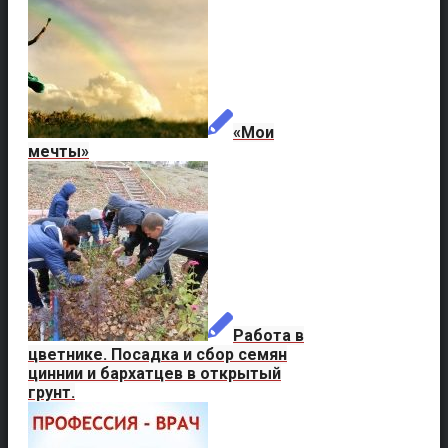
«Мои
мечты»
Работа в
цветнике. Посадка и сбор семян
циннии и бархатцев в открытый
грунт.