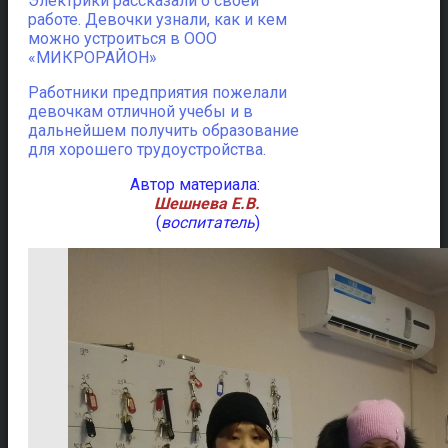
Электрики рассказали о своей
работе. Девочки узнали, как и кем
можно устроиться в ООО
«МИКРОРАЙОН»
Работники предприятия пожелали
девочкам отличной учебы и в
дальнейшем получить образование
для хорошего трудоустройства.
Автор материала:
Шешнева Е.В.
(
воспитатель
)