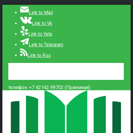
Link to Mail
Link to Vk
Link to Yelp
Link to Telegram
Link to Rss
Сведения об образовательной организации
Контакты
Вход
телефон: +7 42142 99702 (Приемная)