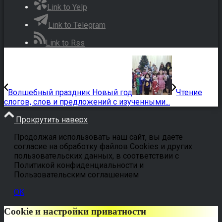
Link to Yelp
Link to Telegram
Link to Rss
Волшебный праздник Новый год
Чтение
слогов, слов и предложений с изученными...
Прокрутить наверх
Продолжая использовать наш сайт, вы даете
согласие на обработку файлов Cookies и других
пользовательских данных, в соответствии с
Политикой конфиденциальности и
Пользовательским соглашением
OK
Cookie и настройки приватности