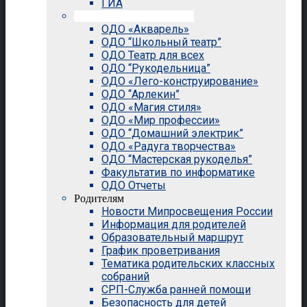
ГИА
Внеурочная деятельность
ОДО «Акварель»
ОДО “Школьный театр”
ОДО Театр для всех
ОДО “Рукодельница”
ОДО «Лего-конструирование»
ОДО “Арлекин”
ОДО «Магия стиля»
ОДО «Мир профессии»
ОДО “Домашний электрик”
ОДО «Радуга творчества»
ОДО “Мастерская рукоделья”
Факультатив по информатике
ОДО Отчеты
Родителям
Новости Мипросвещения России
Информация для родителей
Образовательный маршрут
График проветривания
Тематика родительских классных
собраний
СРП-Служба ранней помощи
Безопасность для детей